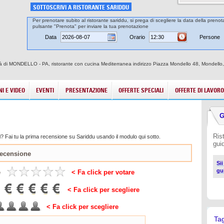
SOTTOSCRIVI A RISTORANTE SARIDDU
Per prenotare subito al ristorante sariddu, si prega di scegliere la data della prenota
pulsante "Prenota" per inviare la tua prenotazione
Data
Orario
Persone
ittà di MONDELLO - PA, ristorante con cucina Mediterranea indirizzo Piazza Mondello 48, Mondello
I E VIDEO
EVENTI
PRESENTAZIONE
OFFERTE SPECIALI
OFFERTE DI LAVORO
G
Ris
? Fai tu la prima recensione su Sariddu usando il modulo qui sotto.
gui
Si
gu
e
< Fa click per votare
< Fa click per scegliere
< Fa click per scegliere
Ta