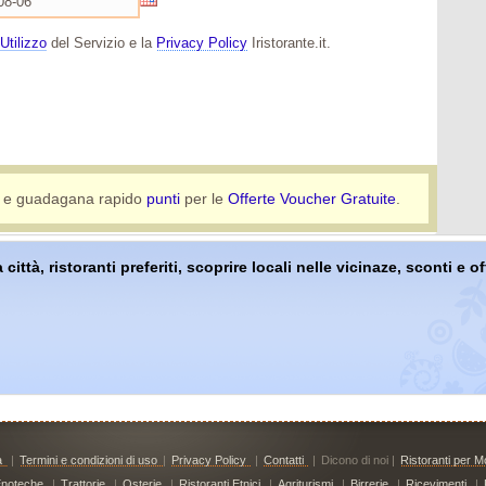
Utilizzo
del Servizio e la
Privacy Policy
Iristorante.it.
e guadagana rapido
punti
per le
Offerte Voucher Gratuite
.
 città, ristoranti preferiti, scoprire locali nelle vicinaze, sconti e 
à
|
Termini e condizioni di uso
|
Privacy Policy
|
Contatti
|
Dicono di noi |
Ristoranti per Mo
noteche
|
Trattorie
|
Osterie
|
Ristoranti Etnici
|
Agriturismi
|
Birrerie
|
Ricevimenti
|