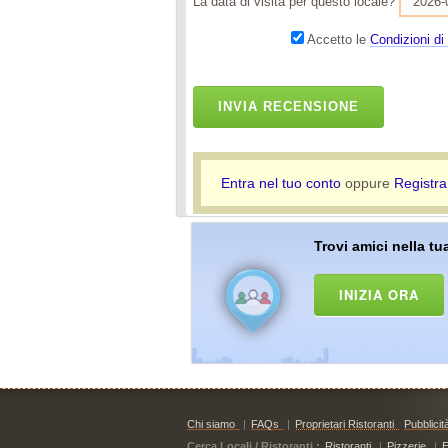
La data di visita per questo locale?
Accetto le
Condizioni di 
INVIA RECENSIONE
Entra nel tuo conto
oppure
Registra
Trovi amici nella tua
INIZIA ORA
Chi siamo
|
FAQs
|
Proprietari Ristoranti
Pubblicit
Cerca Locali / Ristoranti :
Ristoranti
|
Pizzerie
|
E