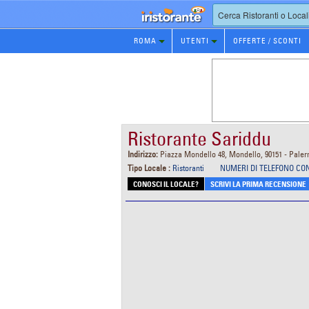
Prenotazione
ROMA
UTENTI
OFFERTE / SCONTI
Ristorante
Ristorante Sariddu
Indirizzo:
Piazza Mondello 48, Mondello, 90151 - Pale
Tipo Locale :
Ristoranti
NUMERI DI TELEFONO CO
CONOSCI IL LOCALE?
SCRIVI LA PRIMA RECENSIONE