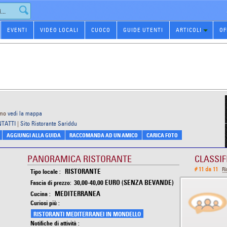
EVENTI
VIDEO LOCALI
CUOCO
GUIDE UTENTI
ARTICOLI
OF
rmo
vedi la mappa
NTATTI
|
Sito Ristorante Sariddu
AGGIUNGI ALLA GUIDA
RACCOMANDA AD UN AMICO
CARICA FOTO
PANORAMICA RISTORANTE
CLASSIF
# 11 da 11
Ri
RISTORANTE
Tipo locale :
30,00-40,00 EURO (SENZA BEVANDE)
Fascia di prezzo:
MEDITERRANEA
Cucina :
Curiosi più :
RISTORANTI MEDITERRANEI IN MONDELLO
Notifiche di attività :