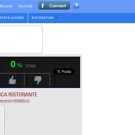
Accedi
Iscriviti
FERTE LAVORO
RISTORATORI
0
%
0
Voti
Voti Positivo
Voti Negativo
ICA RISTORANTE
storanti in MONDELLO