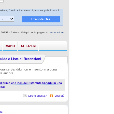
zione, l'orario e il numero di persone poi clicca sul
, 90151 - Palermo.Vai qui per la pagina di
prenotazione
MAPPA
ATTRAZIONI
uide e Liste di Recensioni
torante Sariddu non è inserito in alcuna
da ancora...
i il primo che include Ristorante Sariddu in una
ida!
Cos' è questa?
vedi più
gs