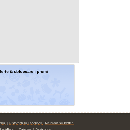
offerte & sbloccare i premi
bili
|
Ristoranti su Facebook
Ristoranti su Twitter
Fast-Food
|
Catering
|
Da Asporto
|