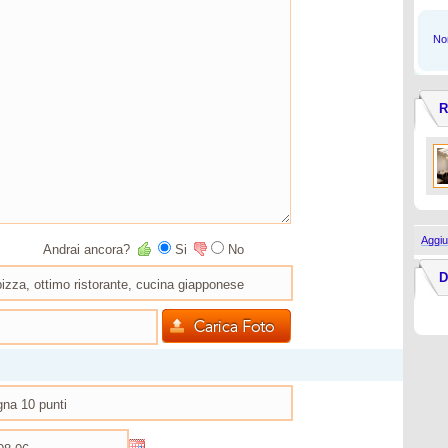
Non
R
Aggiu
Andrai ancora?
Si
No
D