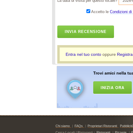
La data di visita per questo locale?
Accetto le
Condizioni di 
INVIA RECENSIONE
Entra nel tuo conto
oppure
Registra
Trovi amici nella tua
INIZIA ORA
Chi siamo
|
FAQs
|
Proprietari Ristoranti
Pubblicit
Cerca Locali / Ristoranti :
Ristoranti
|
Pizzerie
|
E