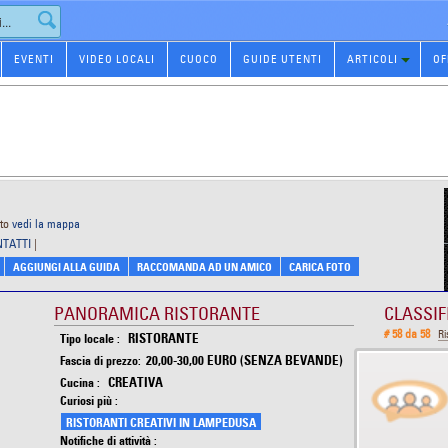
EVENTI
VIDEO LOCALI
CUOCO
GUIDE UTENTI
ARTICOLI
OF
to
vedi la mappa
NTATTI
|
AGGIUNGI ALLA GUIDA
RACCOMANDA AD UN AMICO
CARICA FOTO
PANORAMICA RISTORANTE
CLASSIF
# 58 da 58
Ri
RISTORANTE
Tipo locale :
20,00-30,00 EURO (SENZA BEVANDE)
Fascia di prezzo:
CREATIVA
Cucina :
Curiosi più :
RISTORANTI CREATIVI IN LAMPEDUSA
Notifiche di attività :