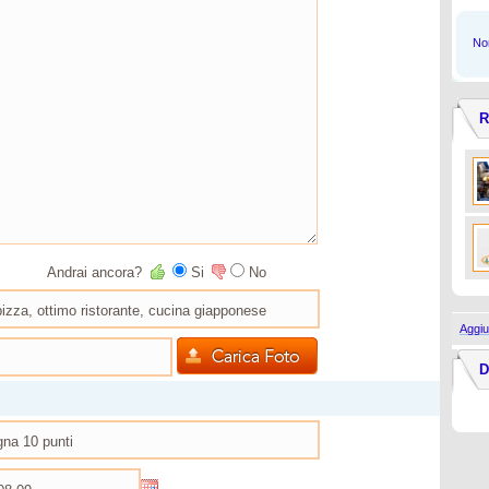
Non
R
Andrai ancora?
Si
No
Aggiu
D