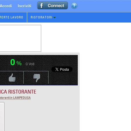
Accedi
Iscriviti
FERTE LAVORO
RISTORATORI
0
%
0
Voti
Voti Positivo
Voti Negativo
ICA RISTORANTE
storanti in LAMPEDUSA