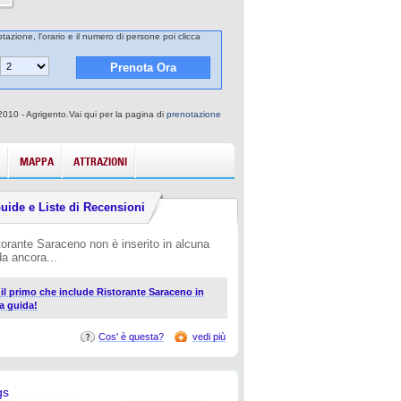
tazione, l'orario e il numero di persone poi clicca
010 - Agrigento.Vai qui per la pagina di
prenotazione
MAPPA
ATTRAZIONI
uide e Liste di Recensioni
torante Saraceno non è inserito in alcuna
da ancora...
i il primo che include Ristorante Saraceno in
a guida!
Cos' è questa?
vedi più
gs