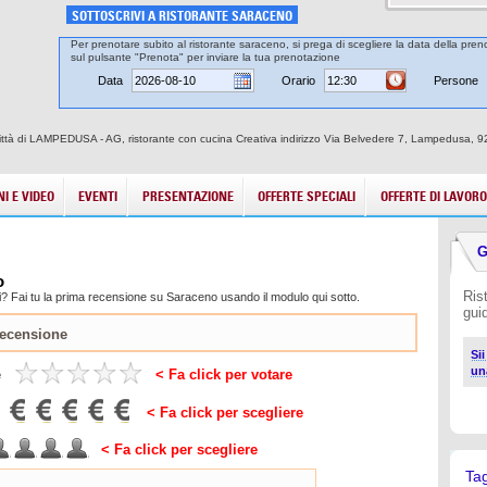
SOTTOSCRIVI A RISTORANTE SARACENO
Per prenotare subito al ristorante saraceno, si prega di scegliere la data della preno
sul pulsante "Prenota" per inviare la tua prenotazione
Data
Orario
Persone
città di LAMPEDUSA - AG, ristorante con cucina Creativa indirizzo Via Belvedere 7, Lampedusa, 92
I E VIDEO
EVENTI
PRESENTAZIONE
OFFERTE SPECIALI
OFFERTE DI LAVORO
G
o
Ris
i? Fai tu la prima recensione su Saraceno usando il modulo qui sotto.
gui
Si
un
e
< Fa click per votare
< Fa click per scegliere
< Fa click per scegliere
Ta