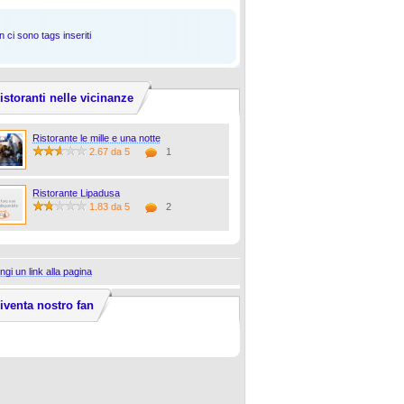
 ci sono tags inseriti
istoranti nelle vicinanze
Ristorante le mille e una notte
2.67 da 5
1
Ristorante Lipadusa
1.83 da 5
2
ngi un link alla pagina
iventa nostro fan