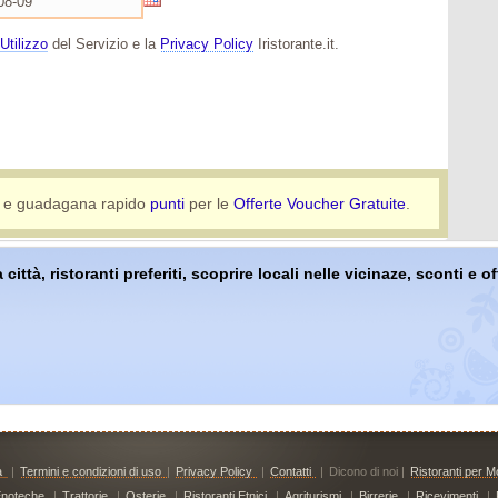
Utilizzo
del Servizio e la
Privacy Policy
Iristorante.it.
e guadagana rapido
punti
per le
Offerte Voucher Gratuite
.
 città, ristoranti preferiti, scoprire locali nelle vicinaze, sconti e 
à
|
Termini e condizioni di uso
|
Privacy Policy
|
Contatti
|
Dicono di noi |
Ristoranti per Mo
noteche
|
Trattorie
|
Osterie
|
Ristoranti Etnici
|
Agriturismi
|
Birrerie
|
Ricevimenti
|