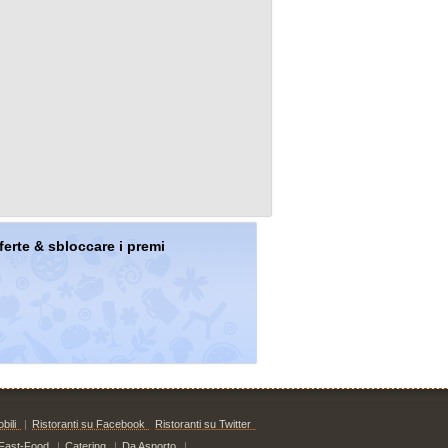
offerte & sbloccare i premi
bili
|
Ristoranti su Facebook
Ristoranti su Twitter
Fast-Food
|
Catering
|
Da Asporto
|