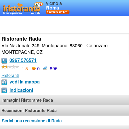
vicino a
Roma
Ristorante Rada
Via Nazionale 249, Montepaone, 88060 - Catanzaro
MONTEPAONE
,
CZ
0967 576571
1.5
0
895
Ristoranti
vedi la mappa
Indicazioni
Immagini Ristorante Rada
Recensioni Ristorante Rada
Scrivi una recensione di Rada