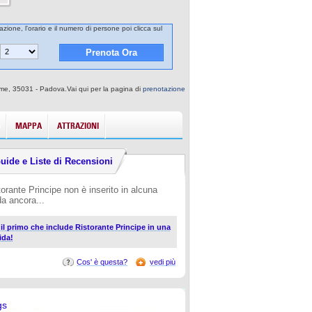
azione, l'orario e il numero di persone poi clicca sul
erme, 35031 - Padova.Vai qui per la pagina di
prenotazione
MAPPA
ATTRAZIONI
uide e Liste di Recensioni
torante Principe non è inserito in alcuna
da ancora...
i il primo che include Ristorante Principe in una
ida!
Cos' è questa?
vedi più
gs