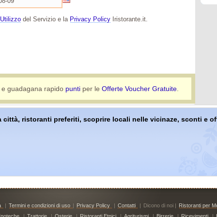
Utilizzo
del Servizio e la
Privacy Policy
Iristorante.it.
e guadagana rapido
punti
per le
Offerte Voucher Gratuite
.
 città, ristoranti preferiti, scoprire locali nelle vicinaze, sconti e 
à
|
Termini e condizioni di uso
|
Privacy Policy
|
Contatti
|
Dicono di noi |
Ristoranti per Mo
noteche
|
Trattorie
|
Osterie
|
Ristoranti Etnici
|
Agriturismi
|
Birrerie
|
Ricevimenti
|