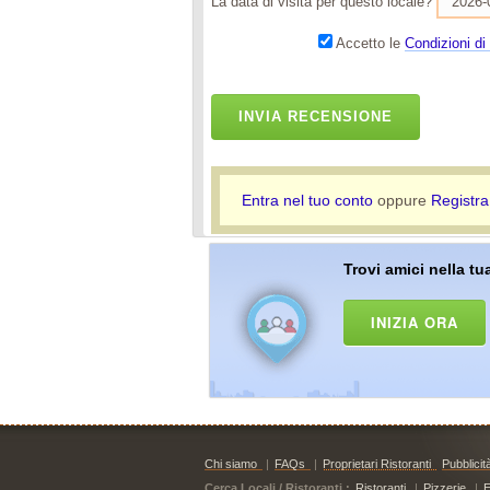
La data di visita per questo locale?
Accetto le
Condizioni di 
INVIA RECENSIONE
Entra nel tuo conto
oppure
Registra
Trovi amici nella tua
INIZIA ORA
Chi siamo
|
FAQs
|
Proprietari Ristoranti
Pubblicit
Cerca Locali / Ristoranti :
Ristoranti
|
Pizzerie
|
E