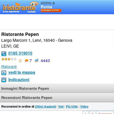
vicino a
Roma
Ristorante Pepen
Largo Marconi 1, Leivi, 16040 - Genova
LEIVI
,
GE
0185 319010
3
7
4443
Ristoranti
vedi la mappa
Indicazioni
Immagini Ristorante Pepen
Recensioni Ristorante Pepen
Recensioni in ordine di
Ultimi Aggiunti
|
Voti
|
Più Utile
|
Video
1
2
Successiva