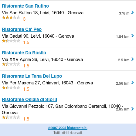
Ristorante San Rufino
Via San Rufino 18, Leivi, 16040 - Genova
378 m
3
Ristorante Ca' Peo
Via Caduti 90, Leivi, 16040 - Genova
1.84 km
1.5
Ristorante Da Rostio
Via XXV Aprile 36, Leivi, 16040 - Genova
2.5 km
1.5
Ristorante La Tana Del Lupo
Via Per Maxena 27, Chiavari, 16043 - Genova
2.56 km
1.5
Ristorante Ostaia di Storti
Via Giovanni Pezzolo 167, San Colombano Certenoli, 16040 -
2.85 km
Genova
1.5
©2007-2025 Iristorante.it.
.
Tutti I diritti riservati.