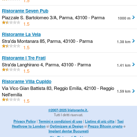
1.5
Ristorante Seven Pub
Piazzale S. Bartolomeo 3/A, Parma, 43100 - Parma
1000 m
1.5
Ristorante La Vela
Stra'da Montanara 85, Parma, 43100 - Parma
1.38 km
1.5
Ristorante I Tre Frati
Stra'da Langhirano 4, Parma, 43100 - Parma
1.41 km
1.5
Ristorante Villa Cupido
Via Vico Gian Battista 83, Reggio Emilia, 42100 - Reggio
1.59 km
Nell'emilia
1.5
©2007-2025 Iristorante.it.
.
Tutti I diritti riservati.
Privacy Policy
|
Termini e condizioni di uso
|
Listino di più citta
|
Taxi
Heathrow to London
si
Optimizare si Design
si
Prezzo Bitcoin crypto
e
Implant dentar Bucuresti