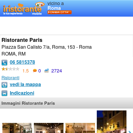
vicino a
Roma
Ristorante Paris
Piazza San Calisto 7/a, Roma, 153 - Roma
ROMA
,
RM
06 5815378
1.5
0
2724
Ristoranti
vedi la mappa
Indicazioni
Immagini Ristorante Paris