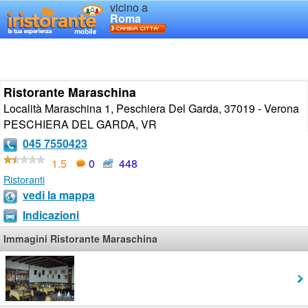
vicino a
Roma
Ristorante Maraschina
Località Maraschina 1, Peschiera Del Garda, 37019 - Verona
PESCHIERA DEL GARDA
,
VR
045 7550423
1.5
0
448
Ristoranti
vedi la mappa
Indicazioni
Immagini Ristorante Maraschina