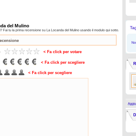
nda del Mulino
Ta
? Fai tu la prima recensione su La Locanda del Mulino usando il modulo qui sotto.
Non
e
< Fa click per votare
< Fa click per scegliere
R
< Fa click per scegliere
Aggiu
D