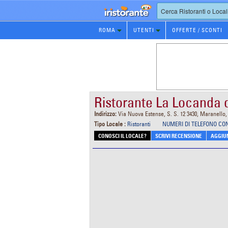
Prenotazione
ROMA
UTENTI
OFFERTE / SCONTI
Ristorante
Ristorante La Locanda 
Indirizzo:
Via Nuova Estense, S. S. 12 3430, Maranello
Tipo Locale :
Ristoranti
NUMERI DI TELEFONO CO
CONOSCI IL LOCALE?
SCRIVI RECENSIONE
AGGIUN