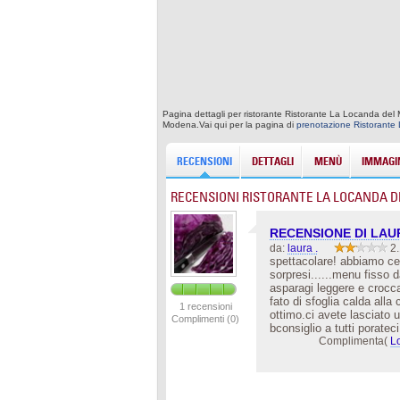
Pagina dettagli per ristorante Ristorante La Locanda del
Modena.Vai qui per la pagina di
prenotazione Ristorante
RECENSIONI
DETTAGLI
MENÙ
IMMAGIN
RECENSIONI RISTORANTE LA LOCANDA D
RECENSIONE DI LAU
da:
laura .
2.
spettacolare! abbiamo ce
sorpresi......menu fisso da
asparagi leggere e croccan
fato di sfoglia calda alla
1 recensioni
ottimo.ci avete lasciato 
Complimenti (0)
bconsiglio a tutti porate
Complimenta(
L