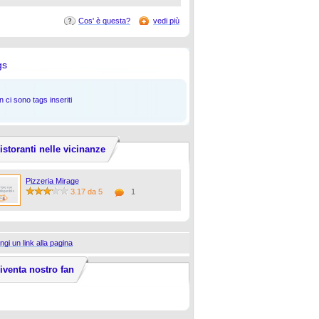
Cos' è questa?
vedi più
gs
 ci sono tags inseriti
istoranti nelle vicinanze
Pizzeria Mirage
3.17 da 5
1
ngi un link alla pagina
iventa nostro fan