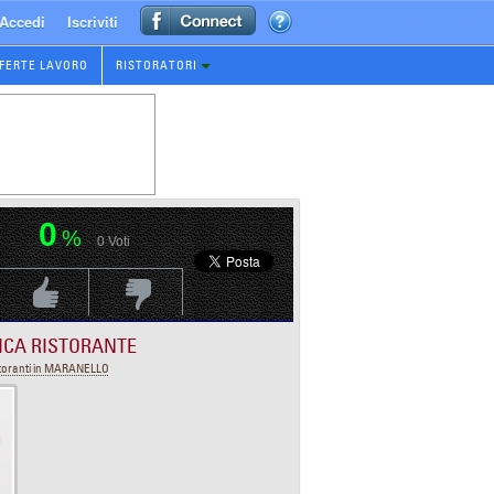
Accedi
Iscriviti
FERTE LAVORO
RISTORATORI
0
%
0
Voti
Voti Positivo
Voti Negativo
ICA RISTORANTE
toranti in MARANELLO