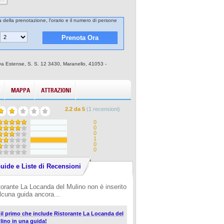
a della prenotazione, l'orario e il numero di persone
ova Estense, S. S. 12 3430, Maranello, 41053 -
MAPPA
ATTRAZIONI
2.2
da
5
(
1
recensioni)
0
0
0
1
0
0
uide e Liste di Recensioni
torante La Locanda del Mulino non è inserito
alcuna guida ancora...
i il primo che include Ristorante La Locanda del
lino in una guida!