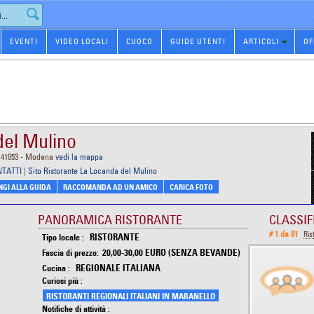
EVENTI
VIDEO LOCALI
CUOCO
GUIDE UTENTI
ARTICOLI
OF
del Mulino
, 41053 - Modena
vedi la mappa
NTATTI
|
Sito Ristorante La Locanda del Mulino
GI ALLA GUIDA
RACCOMANDA AD UN AMICO
CARICA FOTO
PANORAMICA RISTORANTE
CLASSIF
# 1 da 81
Ris
RISTORANTE
Tipo locale :
20,00-30,00 EURO (SENZA BEVANDE)
Fascia di prezzo:
REGIONALE ITALIANA
Cucina :
Curiosi più :
RISTORANTI REGIONALI ITALIANI IN MARANELLO
Notifiche di attività :