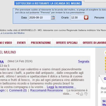
SOTTOSCRIVI A RISTORANTE LA LOCANDA DEL MULINO
Per prenotare subito al ristorante la locanda del mulino, si prega di scegliere la dat
poi clicca sul pulsante "Prenota" per inviare la tua prenotazione
Data
Orario
Persone
 Mulino nella città di MARANELLO - MO, ristorante con cucina Regionale Italiana indirizzo Via Nu
 La Locanda del Mulino
I E VIDEO
EVENTI
PRESENTAZIONE
OFFERTE SPECIALI
OFFERTE DI LAVORO
EL MULINO
(Wed 14 Feb 2024)
Segnala
RA
13 da 5
nato la sera di san valentino e siamo rimasti piacevolmente
 leccarsi i baffi, a partire dall antipasto , dalle crespoelle agli
ti, ottimo l arrosto e spettacolare il dolce a forma di cuoree
G
 crema e frutti di bosco,. in piu ad ogni pietanza vino abbbinato
un bellissimo ricordo e torneremo molto presto.bravi! lo
ci la vostra compagna o la vostre...
Leggi la recensione...
Ris
ogin
)
|
Commenti (0)
|
Raccomandi Recensione
La recensione è
in 
stata...
+0
Si
Mu