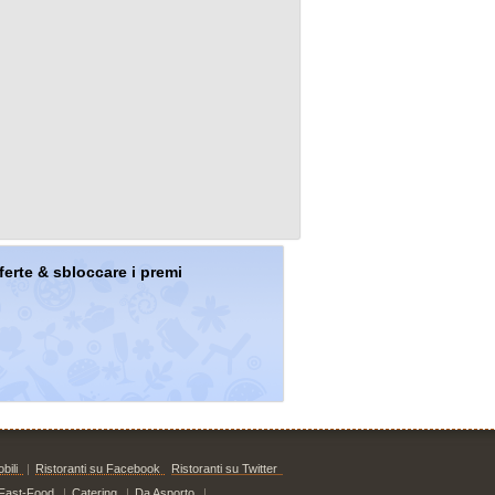
offerte & sbloccare i premi
bili
|
Ristoranti su Facebook
Ristoranti su Twitter
Fast-Food
|
Catering
|
Da Asporto
|