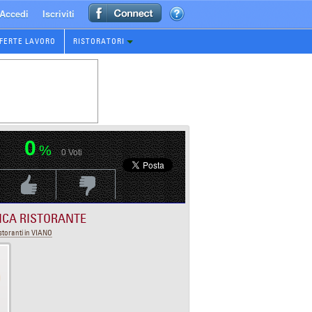
Accedi
Iscriviti
FERTE LAVORO
RISTORATORI
0
%
0
Voti
Voti Positivo
Voti Negativo
ICA RISTORANTE
storanti in VIANO