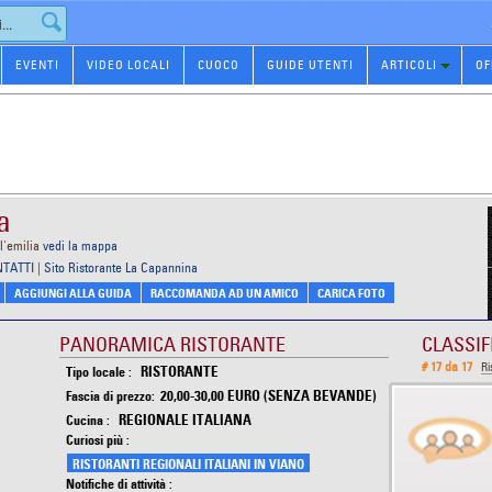
EVENTI
VIDEO LOCALI
CUOCO
GUIDE UTENTI
ARTICOLI
OF
a
l'emilia
vedi la mappa
NTATTI
|
Sito Ristorante La Capannina
AGGIUNGI ALLA GUIDA
RACCOMANDA AD UN AMICO
CARICA FOTO
PANORAMICA RISTORANTE
CLASSIF
# 17 da 17
Ri
RISTORANTE
Tipo locale :
20,00-30,00 EURO (SENZA BEVANDE)
Fascia di prezzo:
REGIONALE ITALIANA
Cucina :
Curiosi più :
RISTORANTI REGIONALI ITALIANI IN VIANO
Notifiche di attività :