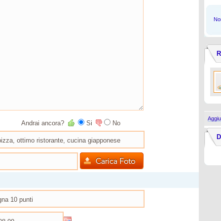
Non
R
Aggiu
Andrai ancora?
Si
No
D