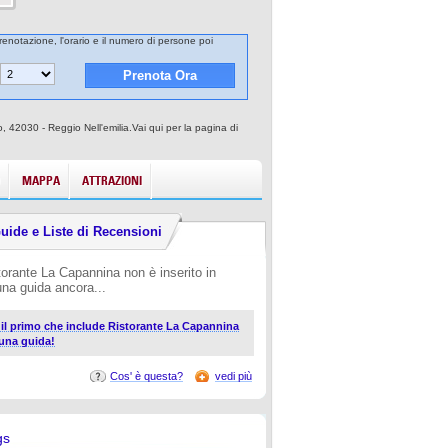
renotazione, l'orario e il numero di persone poi
, 42030 - Reggio Nell'emilia.Vai qui per la pagina di
MAPPA
ATTRAZIONI
uide e Liste di Recensioni
torante La Capannina non è inserito in
una guida ancora...
i il primo che include Ristorante La Capannina
 una guida!
Cos' è questa?
vedi più
gs