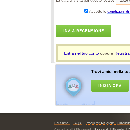
La data di visita per questo locale?
Accetto le
Condizioni di 
INVIA RECENSIONE
Entra nel tuo conto
oppure
Registra
Trovi amici nella tua
INIZIA ORA
Chi siamo
|
FAQs
|
Proprietari Ristoranti
Pubblicit
Cerca Locali / Ristoranti :
Ristoranti
|
Pizzerie
|
E