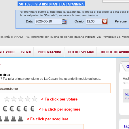
SOTTOSCRIVI A RISTORANTE LA CAPANNINA
Per prenotare subito al ristorante la capannina, si prega di scegliere la data della p
clicca sul pulsante "Prenota" per inviare la tua prenotazione
Data
Orario
Persone
la città di VIANO - RE, ristorante con cucina Regionale Italiana indirizzo Via Provinciale 16, Viano
I E VIDEO
EVENTI
PRESENTAZIONE
OFFERTE SPECIALI
OFFERTE DI LAVORO
A
G
nnina
Ris
i? Fai tu la prima recensione su La Capannina usando il modulo qui sotto.
alc
Si
in
e
< Fa click per votare
< Fa click per scegliere
< Fa click per scegliere
Ta