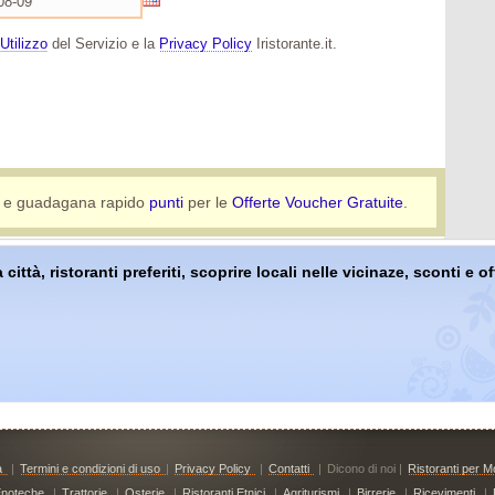
Utilizzo
del Servizio e la
Privacy Policy
Iristorante.it.
e guadagana rapido
punti
per le
Offerte Voucher Gratuite
.
 città, ristoranti preferiti, scoprire locali nelle vicinaze, sconti e 
à
|
Termini e condizioni di uso
|
Privacy Policy
|
Contatti
|
Dicono di noi |
Ristoranti per Mo
noteche
|
Trattorie
|
Osterie
|
Ristoranti Etnici
|
Agriturismi
|
Birrerie
|
Ricevimenti
|