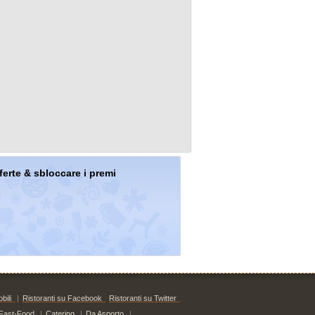
offerte & sbloccare i premi
bili
|
Ristoranti su Facebook
Ristoranti su Twitter
Fast-Food
|
Catering
|
Da Asporto
|