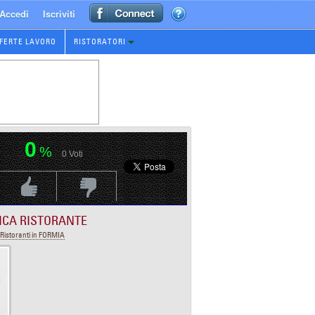
Accedi
Iscriviti
FERTE LAVORO
RISTORATORI
0
%
0
Voti
Voti Positivo
Voti Negativo
ICA RISTORANTE
Ristoranti in FORMIA