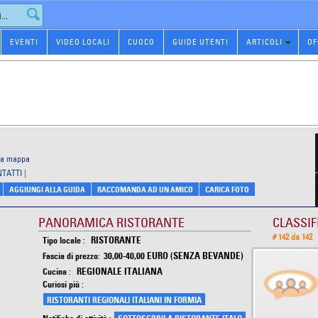
EVENTI
VIDEO LOCALI
CUOCO
GUIDE UTENTI
ARTICOLI
OF
 la mappa
NTATTI
|
AGGIUNGI ALLA GUIDA
RACCOMANDA AD UN AMICO
CARICA FOTO
PANORAMICA RISTORANTE
CLASSIF
# 142 da 142
RISTORANTE
Tipo locale :
30,00-40,00 EURO (SENZA BEVANDE)
Fascia di prezzo:
REGIONALE ITALIANA
Cucina :
Curiosi più :
RISTORANTI REGIONALI ITALIANI IN FORMIA