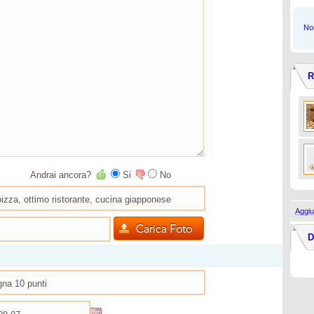
Non
R
Andrai ancora?
Si
No
Aggiu
D