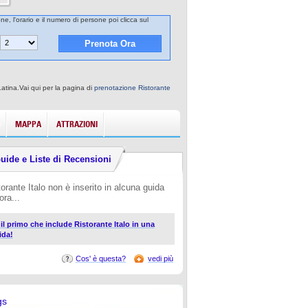
ne, l'orario e il numero di persone poi clicca sul
 Latina.Vai qui per la pagina di
prenotazione Ristorante
MAPPA
ATTRAZIONI
uide e Liste di Recensioni
torante Italo non è inserito in alcuna guida
ora...
 il primo che include Ristorante Italo in una
ida!
Cos' è questa?
vedi più
gs