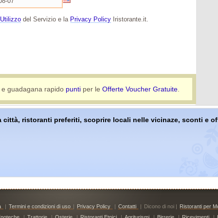
Utilizzo
del Servizio e la
Privacy Policy
Iristorante.it.
e guadagana rapido
punti
per le
Offerte Voucher Gratuite
.
 città, ristoranti preferiti, scoprire locali nelle vicinaze, sconti e 
à
|
Termini e condizioni di uso
|
Privacy Policy
|
Contatti
|
Dicono di noi |
Ristoranti per Mo
noteche
|
Trattorie
|
Osterie
|
Ristoranti Etnici
|
Agriturismi
|
Birrerie
|
Ricevimenti
|