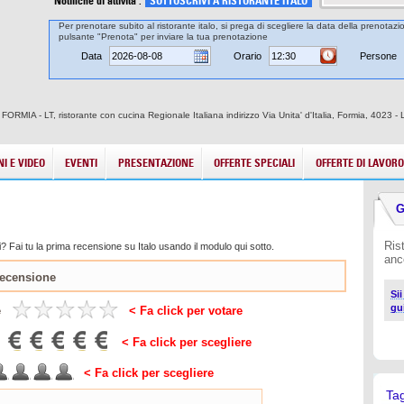
Notifiche di attività :
SOTTOSCRIVI A RISTORANTE ITALO
Per prenotare subito al ristorante italo, si prega di scegliere la data della prenotazio
pulsante "Prenota" per inviare la tua prenotazione
Data
Orario
Persone
di FORMIA - LT, ristorante con cucina Regionale Italiana indirizzo Via Unita' d'Italia, Formia, 4023 -
I E VIDEO
EVENTI
PRESENTAZIONE
OFFERTE SPECIALI
OFFERTE DI LAVORO
G
Ris
 Fai tu la prima recensione su Italo usando il modulo qui sotto.
anc
Sii
gu
e
< Fa click per votare
< Fa click per scegliere
< Fa click per scegliere
Ta