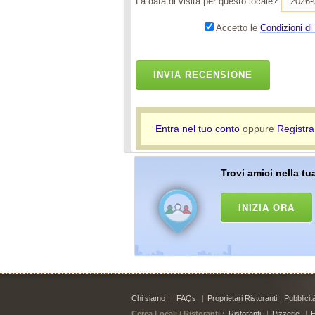
La data di visita per questo locale?
Accetto le
Condizioni di 
INVIA RECENSIONE
Entra nel tuo conto
oppure
Registra
Trovi amici nella tua
INIZIA ORA
Chi siamo
|
FAQs
|
Proprietari Ristoranti
Pubblicit
Cerca Locali / Ristoranti :
Ristoranti
|
Pizzerie
|
E