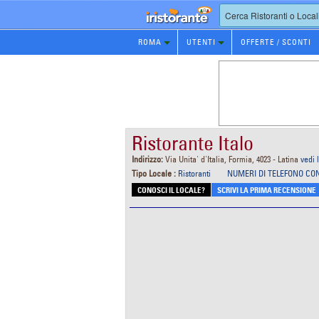
Prenotazione
ROMA
UTENTI
OFFERTE / SCONTI
Ristorante
Ristorante Italo
Indirizzo:
Via Unita' d'Italia, Formia, 4023 - Latina
vedi
Tipo Locale :
Ristoranti
NUMERI DI TELEFONO CO
CONOSCI IL LOCALE?
SCRIVI LA PRIMA RECENSIONE