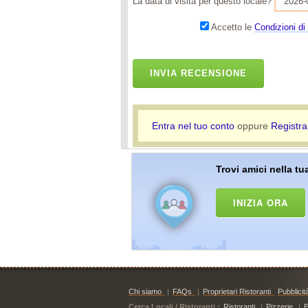
La data di visita per questo locale?
Accetto le
Condizioni di 
INVIA RECENSIONE
Entra nel tuo conto
oppure
Registra
Trovi amici nella tua
INIZIA ORA
Chi siamo
|
FAQs
|
Proprietari Ristoranti
Pubblicit
Cerca Locali / Ristoranti :
Ristoranti
|
Pizzerie
|
E