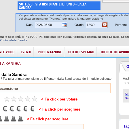
SOTTOSCRIVI A RISTORANTE IL PUNTO - DALLA
SANDRA
Per prenotare subito al ristorante il punto - dalla sandra, si prega di scegliere la da
poi clicca sul pulsante "Prenota" per inviare la tua prenotazione
Data
Orario
Persone
Sandra nella città di PISTOIA - PT, ristorante con cucina Regionale Italiana indirizzo Localita' Sp
 Punto - dalla Sandra
I E VIDEO
EVENTI
PRESENTAZIONE
OFFERTE SPECIALI
OFFERTE DI LAVORO
LLA SANDRA
G
- dalla Sandra
Ris
 Fai tu la prima recensione su Il Punto - dalla Sandra usando il modulo qui sotto.
in 
Sii
Sa
e
< Fa click per votare
< Fa click per scegliere
< Fa click per scegliere
Ta