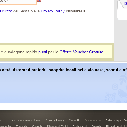
D
Utilizzo
del Servizio e la
Privacy Policy
Iristorante.it.
e guadagana rapido
punti
per le
Offerte Voucher Gratuite
.
 città, ristoranti preferiti, scoprire locali nelle vicinaze, sconti e 
à
|
Termini e condizioni di uso
|
Privacy Policy
|
Contatti
|
Dicono di noi |
Ristoranti per Mo
noteche
|
Trattorie
|
Osterie
|
Ristoranti Etnici
|
Agriturismi
|
Birrerie
|
Ricevimenti
|