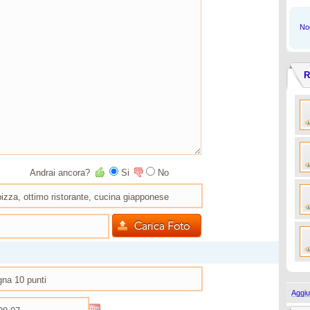
Non
R
Andrai ancora?
Si
No
Aggiu