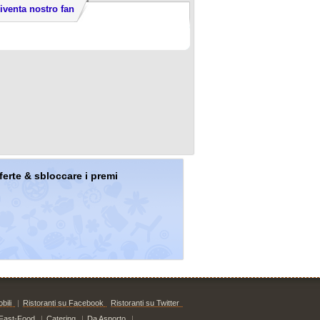
iventa nostro fan
offerte & sbloccare i premi
bili
|
Ristoranti su Facebook
Ristoranti su Twitter
Fast-Food
|
Catering
|
Da Asporto
|