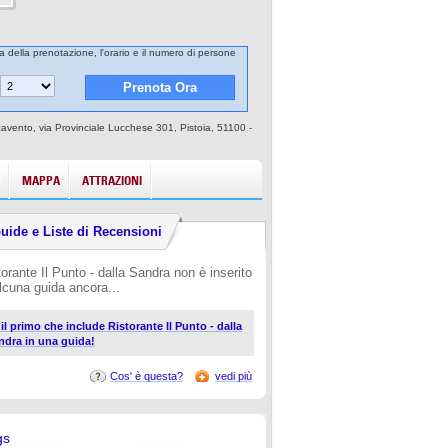
ta della prenotazione, l'orario e il numero di persone
azzavento, via Provinciale Lucchese 301, Pistoia, 51100 -
MAPPA
ATTRAZIONI
uide e Liste di Recensioni
torante Il Punto - dalla Sandra non è inserito
alcuna guida ancora...
 il primo che include Ristorante Il Punto - dalla
ndra in una guida!
Cos' è questa?
vedi più
gs