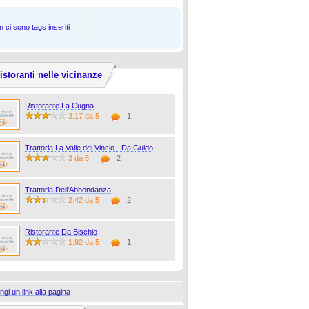
 ci sono tags inseriti
istoranti nelle vicinanze
Ristorante La Cugna
3.17 da 5
1
Trattoria La Valle del Vincio - Da Guido
3 da 5
2
Trattoria Dell'Abbondanza
2.42 da 5
2
Ristorante Da Bischio
1.92 da 5
1
ngi un link alla pagina