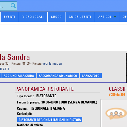
EVENTI
VIDEO LOCALI
CUOCO
GUIDE UTENTI
ARTICOLI
OF
lla Sandra
se 301, Pistoia, 51100 - Pistoia
vedi la mappa
NTATTI
|
AGGIUNGI ALLA GUIDA
RACCOMANDA AD UN AMICO
CARICA FOTO
PANORAMICA RISTORANTE
CLASSIF
# 399 da 399
RISTORANTE
Tipo locale :
30,00-40,00 EURO (SENZA BEVANDE)
Fascia di prezzo:
REGIONALE ITALIANA
Cucina :
Curiosi più :
RISTORANTI REGIONALI ITALIANI IN PISTOIA
Notifiche di attività :