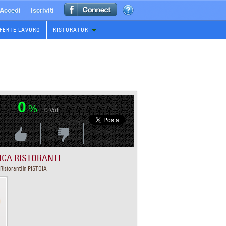
Accedi
Iscriviti
FERTE LAVORO
RISTORATORI
0
%
0
Voti
Voti Positivo
Voti Negativo
ICA RISTORANTE
Ristoranti in PISTOIA