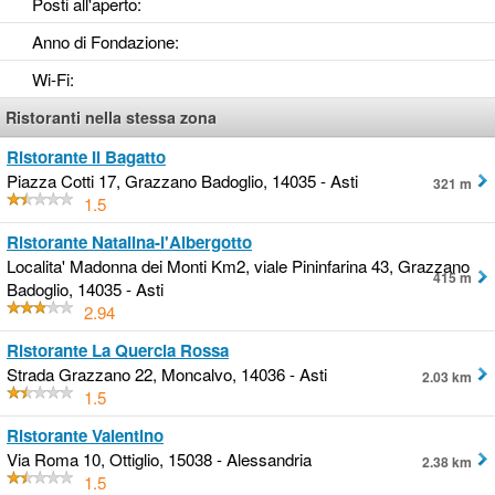
Posti all'aperto
:
Anno di Fondazione
:
Wi-Fi
:
Ristoranti nella stessa zona
Ristorante Il Bagatto
Piazza Cotti 17, Grazzano Badoglio, 14035 - Asti
321 m
1.5
Ristorante Natalina-l'Albergotto
Localita' Madonna dei Monti Km2, viale Pininfarina 43, Grazzano
415 m
Badoglio, 14035 - Asti
2.94
Ristorante La Quercia Rossa
Strada Grazzano 22, Moncalvo, 14036 - Asti
2.03 km
1.5
Ristorante Valentino
Via Roma 10, Ottiglio, 15038 - Alessandria
2.38 km
1.5