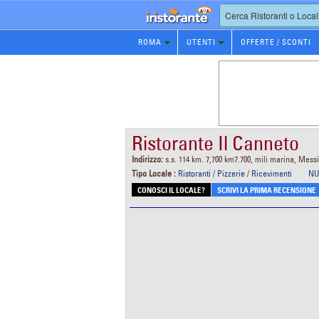
Prenotazione
ROMA
UTENTI
OFFERTE / SCONTI
Ristorante
Ristorante Il Canneto
Indirizzo:
s.s. 114 km. 7,700 km7.700, mili marina, Mess
Tipo Locale :
Ristoranti
/
Pizzerie
/
Ricevimenti
NU
CONOSCI IL LOCALE?
SCRIVI LA PRIMA RECENSIONE