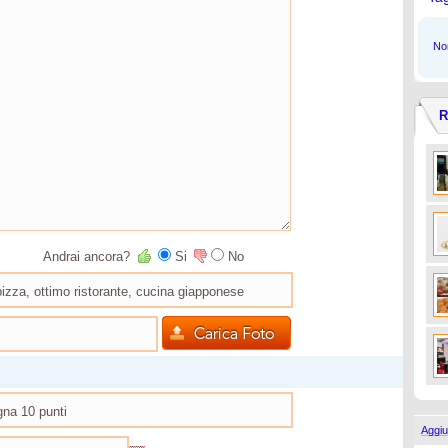
Non
R
Andrai ancora?
Si
No
Aggiu