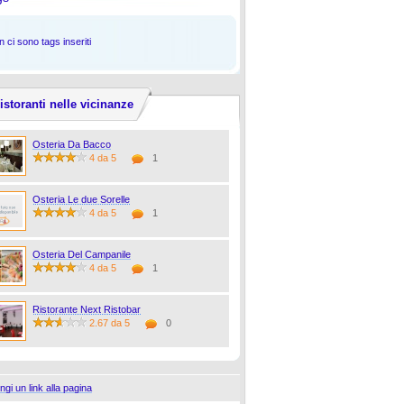
 ci sono tags inseriti
istoranti nelle vicinanze
Osteria Da Bacco
4 da 5
1
Osteria Le due Sorelle
4 da 5
1
Osteria Del Campanile
4 da 5
1
Ristorante Next Ristobar
2.67 da 5
0
ngi un link alla pagina