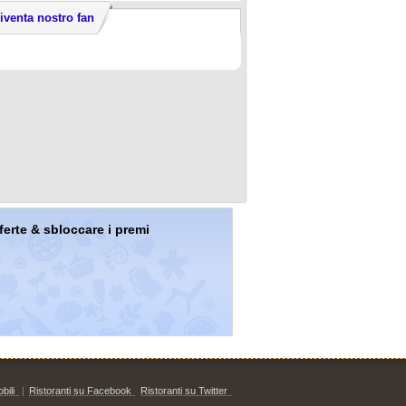
iventa nostro fan
offerte & sbloccare i premi
bili
|
Ristoranti su Facebook
Ristoranti su Twitter