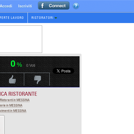
Accedi
Iscriviti
FERTE LAVORO
RISTORATORI
0
%
0
Voti
Voti Positivo
Voti Negativo
ICA RISTORANTE
Ristoranti in MESSINA
zerie in MESSINA
vimenti in MESSINA