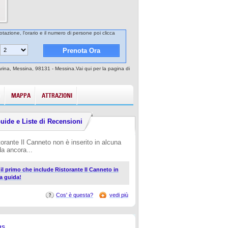
otazione, l'orario e il numero di persone poi clicca
marina, Messina, 98131 - Messina.Vai qui per la pagina di
MAPPA
ATTRAZIONI
uide e Liste di Recensioni
torante Il Canneto non è inserito in alcuna
da ancora...
i il primo che include Ristorante Il Canneto in
a guida!
Cos' è questa?
vedi più
gs