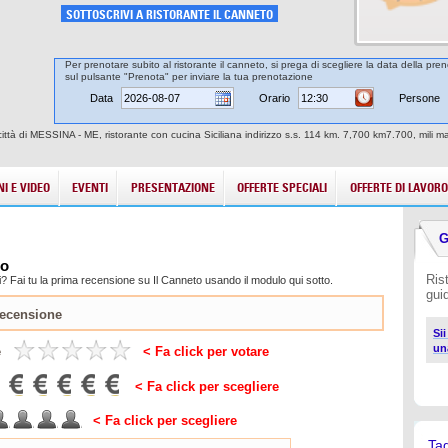
SOTTOSCRIVI A RISTORANTE IL CANNETO
Per prenotare subito al ristorante il canneto, si prega di scegliere la data della pren
sul pulsante "Prenota" per inviare la tua prenotazione
Data
Orario
Persone
 città di MESSINA - ME, ristorante con cucina Siciliana indirizzo s.s. 114 km. 7,700 km7.700, mili 
I E VIDEO
EVENTI
PRESENTAZIONE
OFFERTE SPECIALI
OFFERTE DI LAVORO
G
to
Ris
? Fai tu la prima recensione su Il Canneto usando il modulo qui sotto.
gui
Si
un
e
< Fa click per votare
< Fa click per scegliere
< Fa click per scegliere
Ta