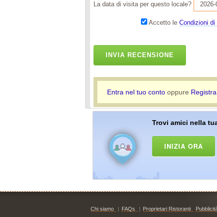
La data di visita per questo locale?
Accetto le
Condizioni di 
INVIA RECENSIONE
Entra nel tuo conto
oppure
Registra
Trovi amici nella tua
INIZIA ORA
Chi siamo
|
FAQs
|
Proprietari Ristoranti
Pubblicit