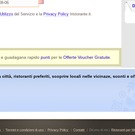
D
Utilizzo
del Servizio e la
Privacy Policy
Iristorante.it.
e guadagana rapido
punti
per le
Offerte Voucher Gratuite
.
 città, ristoranti preferiti, scoprire locali nelle vicinaze, sconti e 
à
|
Termini e condizioni di uso
|
Privacy Policy
|
Contatti
|
Dicono di noi |
Ristoranti per Mo