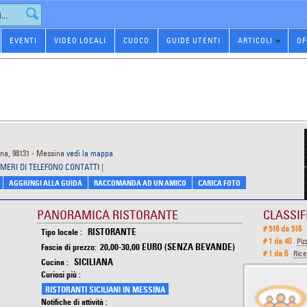
EVENTI
VIDEO LOCALI
CUOCO
GUIDE UTENTI
ARTICOLI
OF
ina, 98131 - Messina
vedi la mappa
MERI DI TELEFONO CONTATTI
|
AGGIUNGI ALLA GUIDA
RACCOMANDA AD UN AMICO
CARICA FOTO
PANORAMICA RISTORANTE
CLASSIF
# 516 da 516
RISTORANTE
Tipo locale :
# 1 da 40
Piz
20,00-30,00 EURO (SENZA BEVANDE)
Fascia di prezzo:
# 1 da 6
Rice
SICILIANA
Cucina :
Curiosi più :
RISTORANTI SICILIANI IN MESSINA
Notifiche di attività :