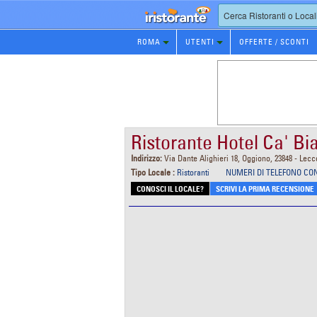
Prenotazione
ROMA
UTENTI
OFFERTE / SCONTI
Ristorante
Ristorante Hotel Ca' Bi
Indirizzo:
Via Dante Alighieri 18, Oggiono, 23848 - Lecc
Tipo Locale :
Ristoranti
NUMERI DI TELEFONO CO
CONOSCI IL LOCALE?
SCRIVI LA PRIMA RECENSIONE