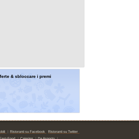
offerte & sbloccare i premi
bili
|
Ristoranti su Facebook
Ristoranti su Twitter
Fast-Food
|
Catering
|
Da Asporto
|