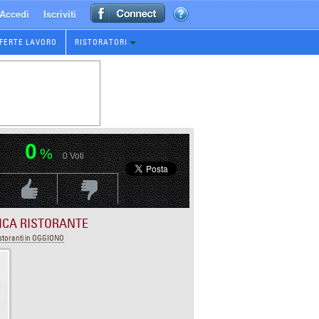
Accedi
Iscriviti
FERTE LAVORO
RISTORATORI
0
%
0
Voti
Voti Positivo
Voti Negativo
ICA RISTORANTE
storanti in OGGIONO