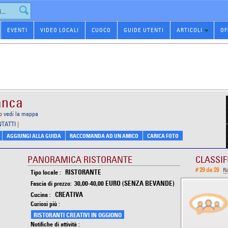
EVENTI
VIDEO LOCALI
CUOCO
GUIDE UTENTI
ARTICOLI
OF
anca
o
vedi la mappa
NTATTI
|
AGGIUNGI ALLA GUIDA
RACCOMANDA AD UN AMICO
CARICA FOTO
PANORAMICA RISTORANTE
CLASSIF
# 29 da 29
Ri
RISTORANTE
Tipo locale :
30,00-40,00 EURO (SENZA BEVANDE)
Fascia di prezzo:
CREATIVA
Cucina :
Curiosi più :
RISTORANTI CREATIVI IN OGGIONO
Notifiche di attività :