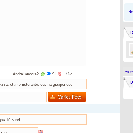
Non
R
Aggiu
Andrai ancora?
Si
No
D