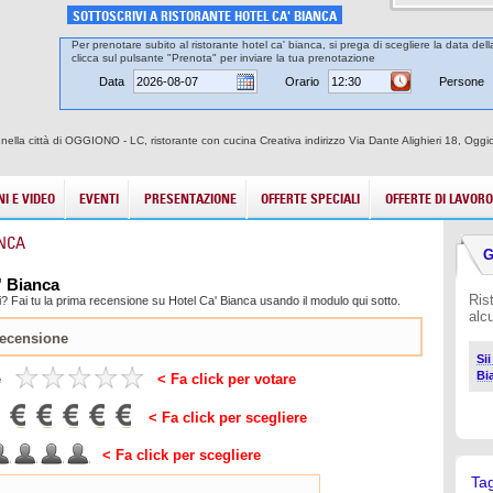
SOTTOSCRIVI A RISTORANTE HOTEL CA' BIANCA
Per prenotare subito al ristorante hotel ca' bianca, si prega di scegliere la data del
clicca sul pulsante "Prenota" per inviare la tua prenotazione
Data
Orario
Persone
 nella città di OGGIONO - LC, ristorante con cucina Creativa indirizzo Via Dante Alighieri 18, Ogg
I E VIDEO
EVENTI
PRESENTAZIONE
OFFERTE SPECIALI
OFFERTE DI LAVORO
ANCA
G
' Bianca
Ris
? Fai tu la prima recensione su Hotel Ca' Bianca usando il modulo qui sotto.
alc
Si
Bi
e
< Fa click per votare
< Fa click per scegliere
< Fa click per scegliere
Ta