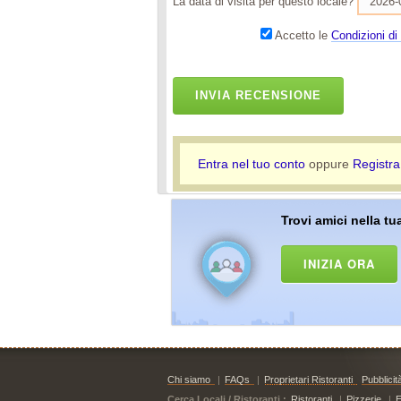
La data di visita per questo locale?
Accetto le
Condizioni di 
INVIA RECENSIONE
Entra nel tuo conto
oppure
Registra
Trovi amici nella tua
INIZIA ORA
Chi siamo
|
FAQs
|
Proprietari Ristoranti
Pubblicit
Cerca Locali / Ristoranti :
Ristoranti
|
Pizzerie
|
E