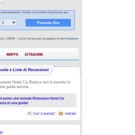
la prenotazione, l'orario e il numero di persone poi
iono, 23848 - Lecco.Vai qui per la pagina di
prenotazione
MAPPA
ATTRAZIONI
uide e Liste di Recensioni
torante Hotel Ca' Bianca non è inserito in
una guida ancora...
i il primo che include Ristorante Hotel Ca'
anca in una guida!
Cos' è questa?
vedi più
gs