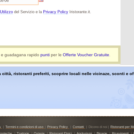
Utilizzo
del Servizio e la
Privacy Policy
Iristorante.it.
e guadagana rapido
punti
per le
Offerte Voucher Gratuite
.
 città, ristoranti preferiti, scoprire locali nelle vicinaze, sconti e 
à
|
Termini e condizioni di uso
|
Privacy Policy
|
Contatti
|
Dicono di noi |
Ristoranti per Mo
noteche
|
Trattorie
|
Osterie
|
Ristoranti Etnici
|
Agriturismi
|
Birrerie
|
Ricevimenti
|