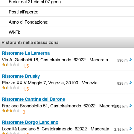
Ferie
: dal 21 dic al 07 genn
Posti all'aperto
:
Anno di Fondazione
:
Wi-Fi
:
Ristoranti nella stessa zona
Ristorante La Lanterna
Via A. Gariboldi 18, Castelraimondo, 62022 - Macerata
590 m
1.5
Ristorante Brusky
Piazza XXIV Maggio 7, Venezia, 30100 - Venezia
828 m
1.5
Ristorante Cantina del Barone
Frazione Brondoletto 51, Castelraimondo, 62022 - Macerata
2.05 km
3
Ristorante Borgo Lanciano
Località Lanciano 5, Castelraimondo, 62022 - Macerata
2.15 km