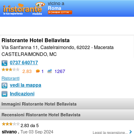
vicino a
Roma
Ristorante Hotel Bellavista
Via Sant'anna 11, Castelraimondo, 62022 - Macerata
CASTELRAIMONDO
,
MC
0737 640717
2.83
1
1267
Ristoranti
vedi la mappa
Indicazioni
Immagini Ristorante Hotel Bellavista
Recensioni Ristorante Hotel Bellavista
2.83 da 5
silvano .
Tue 03 Sep 2024
Leggi la recensione...