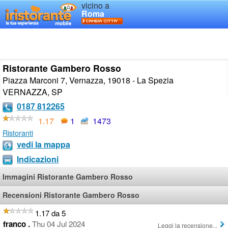
vicino a
Roma
Ristorante Gambero Rosso
Piazza Marconi 7, Vernazza, 19018 - La Spezia
VERNAZZA
,
SP
0187 812265
1.17
1
1473
Ristoranti
vedi la mappa
Indicazioni
Immagini Ristorante Gambero Rosso
Recensioni Ristorante Gambero Rosso
1.17 da 5
franco .
Thu 04 Jul 2024
Leggi la recensione...