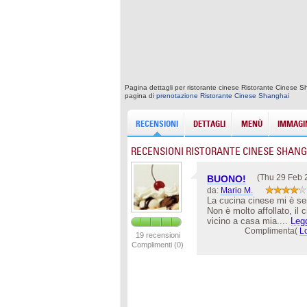
Pagina dettagli per ristorante cinese Ristorante Cinese Sh
pagina di
prenotazione Ristorante Cinese Shanghai
RECENSIONI
DETTAGLI
MENÙ
IMMAGIN
RECENSIONI RISTORANTE CINESE SHANG
(Thu 29 Feb 
BUONO!
da:
Mario M.
La cucina cinese mi è se
Non è molto affollato, il 
vicino a casa mia....
Legg
Complimenta(
L
19 recensioni
Complimenti (0)