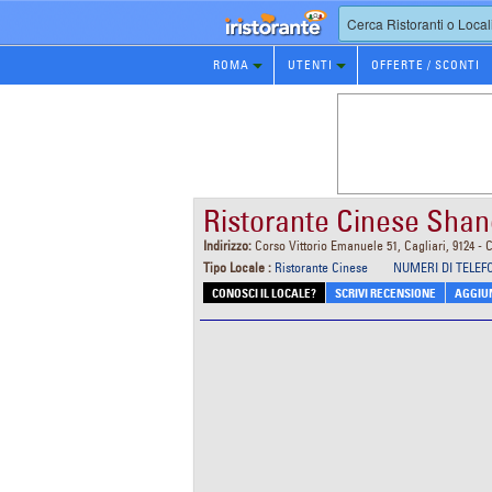
Prenotazione
ROMA
UTENTI
OFFERTE / SCONTI
Ristorante
Ristorante Cinese Shan
Indirizzo:
Corso Vittorio Emanuele 51, Cagliari, 9124 - C
Tipo Locale :
Ristorante Cinese
NUMERI DI TELEF
CONOSCI IL LOCALE?
SCRIVI RECENSIONE
AGGIUN