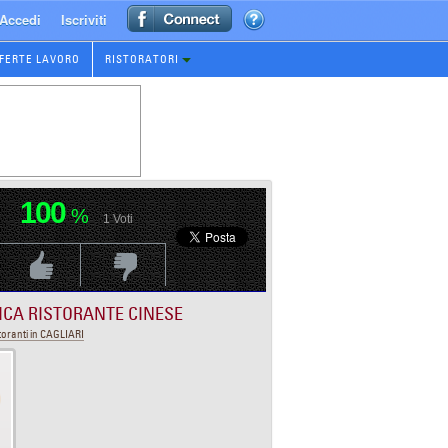
Accedi
Iscriviti
FERTE LAVORO
RISTORATORI
100
%
1
Voti
Voti Positivo
Voti Negativo
ICA RISTORANTE CINESE
toranti in CAGLIARI