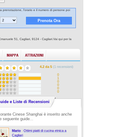
la prenotazione, l'orario e il numero di persone poi
manuele 51, Cagliari, 9124 - Cagliari.Vai qui per la
MAPPA
ATTRAZIONI
4.2
da
5
(
1
recensioni)
0
1
0
0
0
0
uide e Liste di Recensioni
torante Cinese Shanghai è inserito anche
le seguente guide...
Mario
:
Ottimi piatti di cucina etnica a
Cagliari