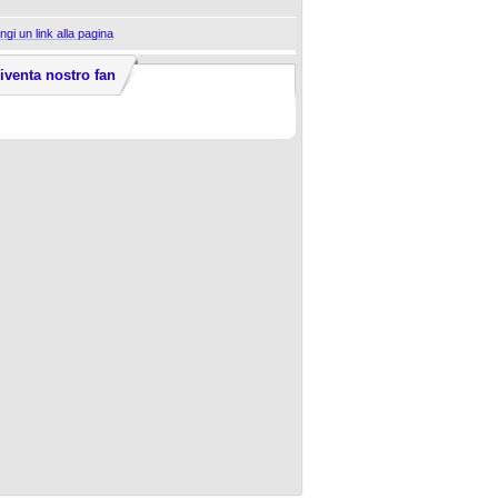
ngi un link alla pagina
iventa nostro fan