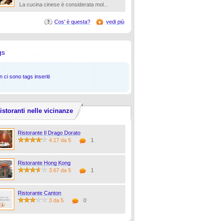
La cucina cinese è considerata mol...
Cos' è questa?
vedi più
gs
 ci sono tags inseriti
istoranti nelle vicinanze
Ristorante Il Drago Dorato
4.17 da 5
1
Ristorante Hong Kong
3.67 da 5
1
Ristorante Canton
3 da 5
0