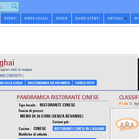
EVENTI
VIDEO LOCALI
CUOCO
GUIDE UTENTI
ARTICOLI
OF
ghai
agliari
vedi la mappa
ONO CONTATTI
|
GI ALLA GUIDA
RACCOMANDA AD UN AMICO
CARICA FOTO
PANORAMICA RISTORANTE CINESE
CLASSIF
# 1 da 12
Ris
RISTORANTE CINESE
Tipo locale :
Fascia di prezzo:
MENO DI 20 EURO (SENZA BEVANDE)
Curiosi più :
CINESE
Cucina :
RISTORANTI CINESI IN CAGLIARI
Notifiche di attività :