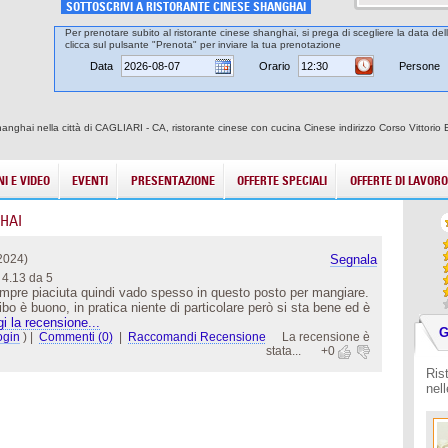
SOTTOSCRIVI A RISTORANTE CINESE SHANGHAI
Per prenotare subito al ristorante cinese shanghai, si prega di scegliere la data del
clicca sul pulsante "Prenota" per inviare la tua prenotazione
Data
Orario
Persone
anghai nella città di CAGLIARI - CA, ristorante cinese con cucina Cinese indirizzo Corso Vittorio E
I E VIDEO
EVENTI
PRESENTAZIONE
OFFERTE SPECIALI
OFFERTE DI LAVORO
HAI
2024)
Segnala
4.13 da 5
mpre piaciuta quindi vado spesso in questo posto per mangiare.
cibo è buono, in pratica niente di particolare però si sta bene ed è
i la recensione...
G
ogin
)
|
Commenti (0)
|
Raccomandi Recensione
La recensione è
stata...
+0
Ris
nel