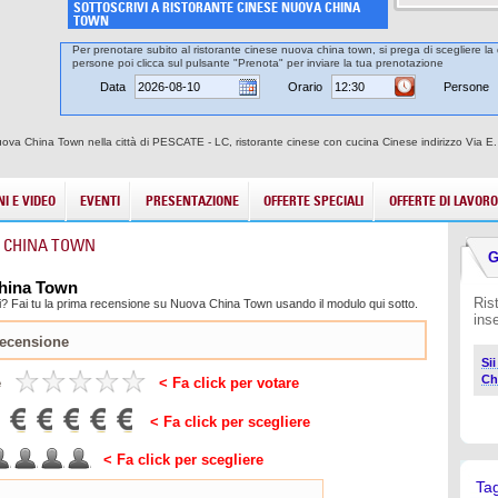
SOTTOSCRIVI A RISTORANTE CINESE NUOVA CHINA
TOWN
Per prenotare subito al ristorante cinese nuova china town, si prega di scegliere la 
persone poi clicca sul pulsante "Prenota" per inviare la tua prenotazione
Data
Orario
Persone
uova China Town nella città di PESCATE - LC, ristorante cinese con cucina Cinese indirizzo Via E
I E VIDEO
EVENTI
PRESENTAZIONE
OFFERTE SPECIALI
OFFERTE DI LAVORO
A CHINA TOWN
G
China Town
Ris
i? Fai tu la prima recensione su Nuova China Town usando il modulo qui sotto.
ins
Si
Ch
e
< Fa click per votare
< Fa click per scegliere
< Fa click per scegliere
Ta