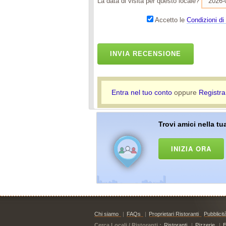
La data di visita per questo locale?
Accetto le
Condizioni di 
INVIA RECENSIONE
Entra nel tuo conto
oppure
Registra
Trovi amici nella tua
INIZIA ORA
Chi siamo
|
FAQs
|
Proprietari Ristoranti
Pubblicit
Cerca Locali / Ristoranti :
Ristoranti
|
Pizzerie
|
E