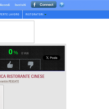
Accedi
Iscriviti
FERTE LAVORO
RISTORATORI
0
%
0
Voti
Voti Positivo
Voti Negativo
ICA RISTORANTE CINESE
oranti in PESCATE