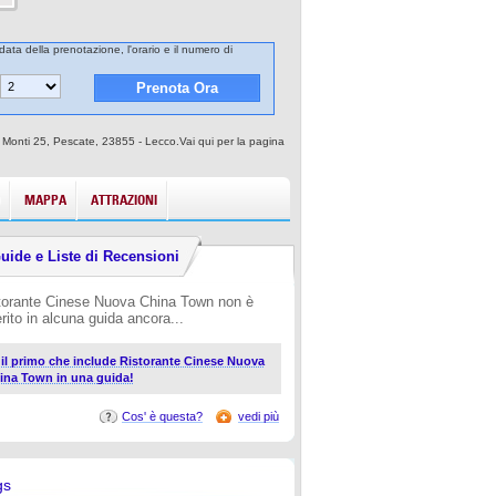
data della prenotazione, l'orario e il numero di
. Monti 25, Pescate, 23855 - Lecco.Vai qui per la pagina
MAPPA
ATTRAZIONI
uide e Liste di Recensioni
torante Cinese Nuova China Town non è
erito in alcuna guida ancora...
i il primo che include Ristorante Cinese Nuova
ina Town in una guida!
Cos' è questa?
vedi più
gs