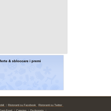
offerte & sbloccare i premi
bili
|
Ristoranti su Facebook
Ristoranti su Twitter
Fast-Food
|
Catering
|
Da Asporto
|