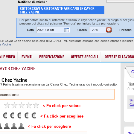
Notifiche di attività :
SOTTOSCRIVI A RISTORANTE AFRICANO LE CAYOR
CHEZ YACINE
Per prenotare subito al ristorante africano le cayor chez yacine, si prega di sceglier
persone poi clicca sul pulsante "Prenota" per inviare la tua prenotazione
Data
Orario
Persone
o Le Cayor Chez Yacine nella città di MILANO - MI, ristorante africano con cucina Africana indirizz
z Yacine
I E VIDEO
EVENTI
PRESENTAZIONE
OFFERTE SPECIALI
OFFERTE DI LAVORO
CAYOR CHEZ YACINE
G
r Chez Yacine
Ris
i? Fai tu la prima recensione su Le Cayor Chez Yacine usando il modulo qui sotto.
è i
Si
Ca
e
< Fa click per votare
< Fa click per scegliere
< Fa click per scegliere
Ta