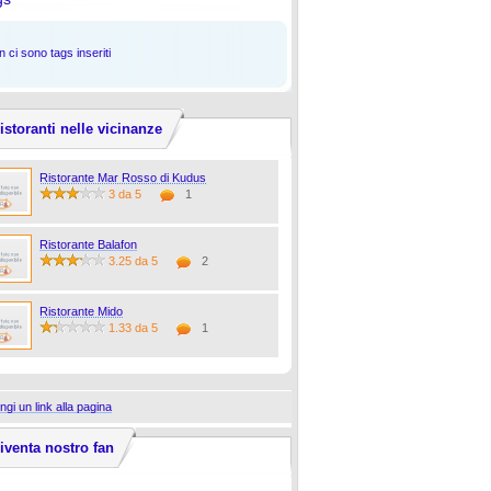
 ci sono tags inseriti
istoranti nelle vicinanze
Ristorante Mar Rosso di Kudus
3 da 5
1
Ristorante Balafon
3.25 da 5
2
Ristorante Mido
1.33 da 5
1
ngi un link alla pagina
iventa nostro fan