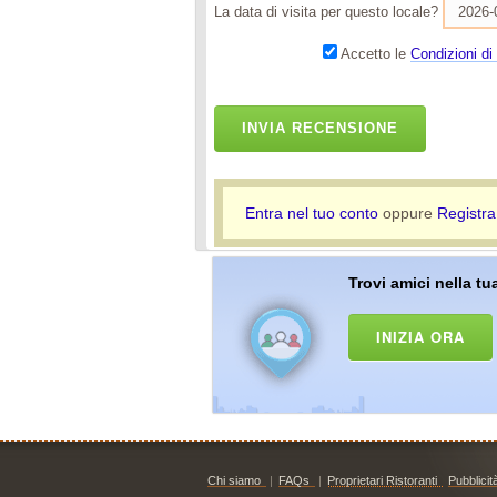
La data di visita per questo locale?
Accetto le
Condizioni di 
INVIA RECENSIONE
Entra nel tuo conto
oppure
Registra
Trovi amici nella tua
INIZIA ORA
Chi siamo
|
FAQs
|
Proprietari Ristoranti
Pubblicit