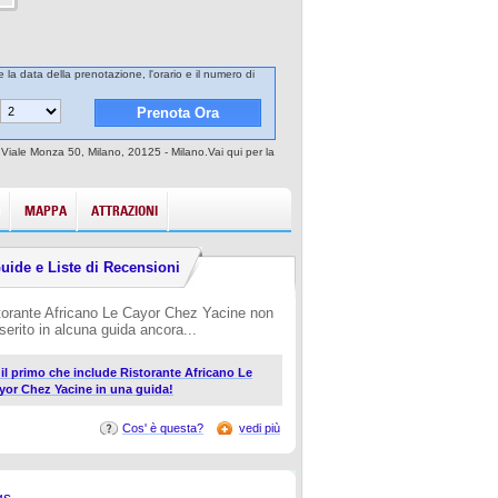
e la data della prenotazione, l'orario e il numero di
o Viale Monza 50, Milano, 20125 - Milano.Vai qui per la
MAPPA
ATTRAZIONI
uide e Liste di Recensioni
torante Africano Le Cayor Chez Yacine non
nserito in alcuna guida ancora...
i il primo che include Ristorante Africano Le
yor Chez Yacine in una guida!
Cos' è questa?
vedi più
gs