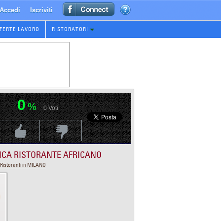
Accedi
Iscriviti
FERTE LAVORO
RISTORATORI
0
%
0
Voti
Voti Positivo
Voti Negativo
ICA RISTORANTE AFRICANO
Ristoranti in MILANO