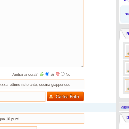
Non
R
Andrai ancora?
Si
No
Aggiu
D