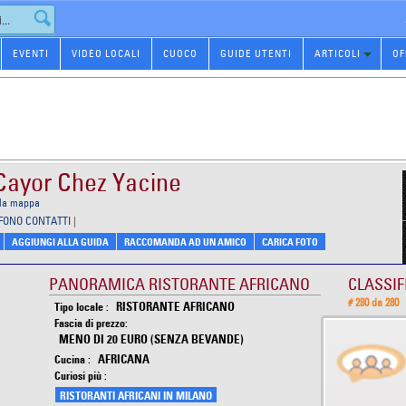
EVENTI
VIDEO LOCALI
CUOCO
GUIDE UTENTI
ARTICOLI
OF
 Cayor Chez Yacine
 la mappa
EFONO CONTATTI
|
AGGIUNGI ALLA GUIDA
RACCOMANDA AD UN AMICO
CARICA FOTO
PANORAMICA RISTORANTE AFRICANO
CLASSIF
# 280 da 280
RISTORANTE AFRICANO
Tipo locale :
Fascia di prezzo:
MENO DI 20 EURO (SENZA BEVANDE)
AFRICANA
Cucina :
Curiosi più :
RISTORANTI AFRICANI IN MILANO