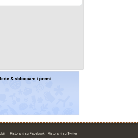
offerte & sbloccare i premi
bili
|
Ristoranti su Facebook
Ristoranti su Twitter