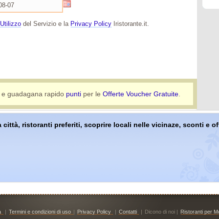
Utilizzo
del Servizio e la
Privacy Policy
Iristorante.it.
e guadagana rapido
punti
per le
Offerte Voucher Gratuite
.
 città, ristoranti preferiti, scoprire locali nelle vicinaze, sconti e 
à
|
Termini e condizioni di uso
|
Privacy Policy
|
Contatti
|
Dicono di noi |
Ristoranti per Mo