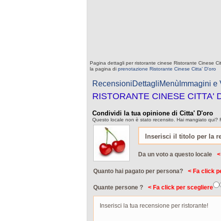
Pagina dettagli per ristorante cinese Ristorante Cinese Ci
la pagina di
prenotazione Ristorante Cinese Citta' D'oro
Recensioni
Dettagli
Menù
Immagini e
RISTORANTE CINESE CITTA' 
Condividi la tua opinione di Citta' D'oro
Questo locale non è stato recensito. Hai mangiato qui? Fa
Da un voto a questo locale
<
Quanto hai pagato per persona?
< Fa click p
Quante persone ?
< Fa click per scegliere