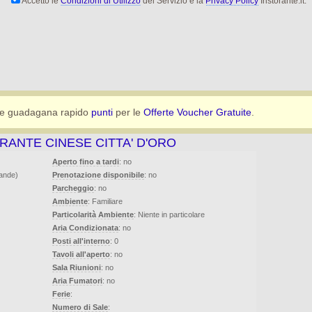
Accetto le
Condizioni di Utilizzo
del Servizio e la
Privacy Policy
Iristorante.it.
e guadagana rapido
punti
per le
Offerte Voucher Gratuite
.
RANTE CINESE CITTA' D'ORO
Aperto fino a tardi
: no
vande)
Prenotazione disponibile
: no
Parcheggio
: no
Ambiente
: Familiare
Particolarità Ambiente
: Niente in particolare
Aria Condizionata
: no
Posti all'interno
: 0
Tavoli all'aperto
: no
Sala Riunioni
: no
Aria Fumatori
: no
Ferie
:
Numero di Sale
: