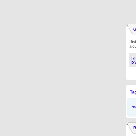
G
Ris
alc
Si
D'
Ta
Non
R