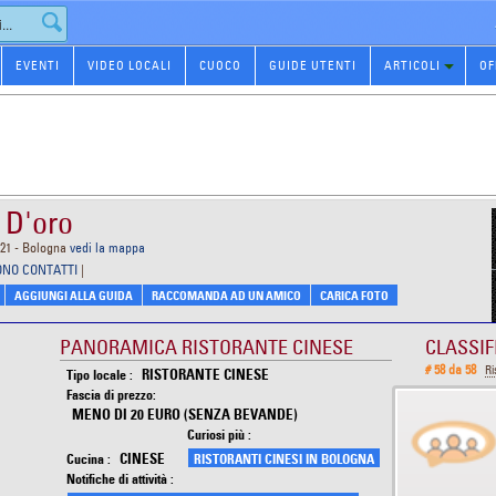
EVENTI
VIDEO LOCALI
CUOCO
GUIDE UTENTI
ARTICOLI
OF
' D'oro
121 - Bologna
vedi la mappa
ONO CONTATTI
|
AGGIUNGI ALLA GUIDA
RACCOMANDA AD UN AMICO
CARICA FOTO
PANORAMICA RISTORANTE CINESE
CLASSIF
# 58 da 58
Ri
RISTORANTE CINESE
Tipo locale :
Fascia di prezzo:
MENO DI 20 EURO (SENZA BEVANDE)
Curiosi più :
CINESE
Cucina :
RISTORANTI CINESI IN BOLOGNA
Notifiche di attività :