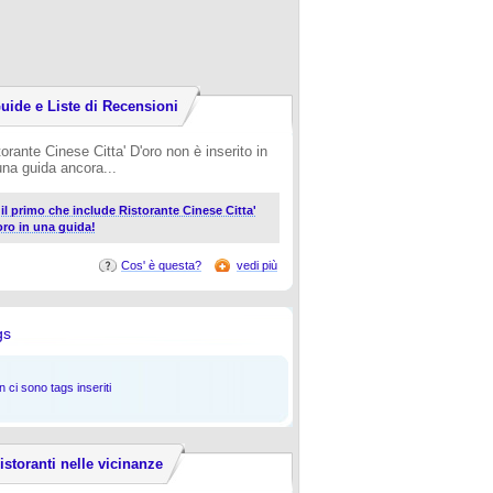
uide e Liste di Recensioni
torante Cinese Citta' D'oro non è inserito in
una guida ancora...
i il primo che include Ristorante Cinese Citta'
oro in una guida!
Cos' è questa?
vedi più
gs
 ci sono tags inseriti
istoranti nelle vicinanze