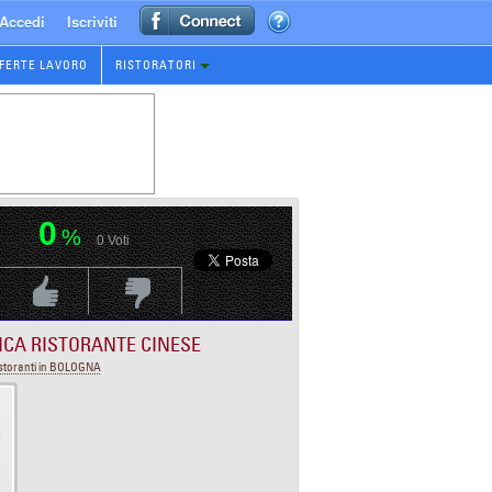
Accedi
Iscriviti
FERTE LAVORO
RISTORATORI
0
%
0
Voti
Voti Positivo
Voti Negativo
ICA RISTORANTE CINESE
storanti in BOLOGNA