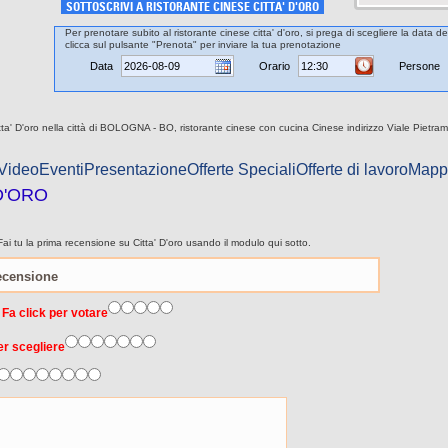
SOTTOSCRIVI A RISTORANTE CINESE CITTA' D'ORO
Per prenotare subito al ristorante cinese citta' d'oro, si prega di scegliere la data d
clicca sul pulsante "Prenota" per inviare la tua prenotazione
Data
Orario
Persone
tta' D'oro nella città di BOLOGNA - BO, ristorante cinese con cucina Cinese indirizzo Viale Pietr
 Video
Eventi
Presentazione
Offerte Speciali
Offerte di lavoro
Mapp
D'ORO
i tu la prima recensione su Citta' D'oro usando il modulo qui sotto.
 Fa click per votare
er scegliere