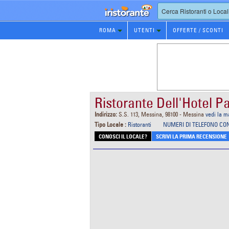
Prenotazione
ROMA
UTENTI
OFFERTE / SCONTI
Ristorante
Ristorante Dell'Hotel 
Indirizzo:
S.S. 113, Messina, 98100 - Messina
vedi la 
Tipo Locale :
Ristoranti
NUMERI DI TELEFONO CO
CONOSCI IL LOCALE?
SCRIVI LA PRIMA RECENSIONE