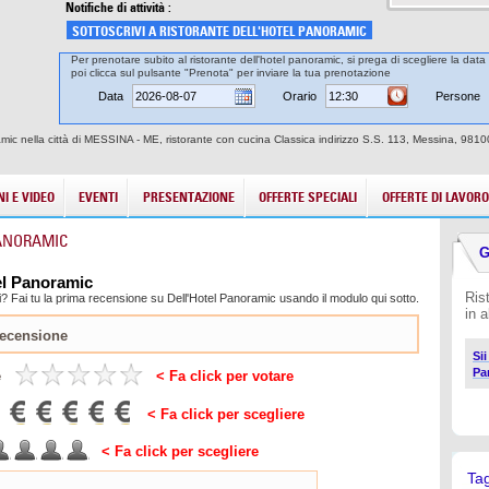
Notifiche di attività :
SOTTOSCRIVI A RISTORANTE DELL'HOTEL PANORAMIC
Per prenotare subito al ristorante dell'hotel panoramic, si prega di scegliere la data
poi clicca sul pulsante "Prenota" per inviare la tua prenotazione
Data
Orario
Persone
amic nella città di MESSINA - ME, ristorante con cucina Classica indirizzo S.S. 113, Messina, 9810
I E VIDEO
EVENTI
PRESENTAZIONE
OFFERTE SPECIALI
OFFERTE DI LAVORO
PANORAMIC
G
tel Panoramic
Ris
? Fai tu la prima recensione su Dell'Hotel Panoramic usando il modulo qui sotto.
in 
Si
Pa
e
< Fa click per votare
< Fa click per scegliere
< Fa click per scegliere
Ta