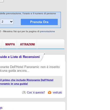
 della prenotazione, l'orario e il numero di persone
0 - Messina.Vai qui per la pagina di
prenotazione
MAPPA
ATTRAZIONI
uide e Liste di Recensioni
torante Dell'Hotel Panoramic non è inserito
alcuna guida ancora...
i il primo che include Ristorante Dell'Hotel
noramic in una guida!
Cos' è questa?
vedi più
gs