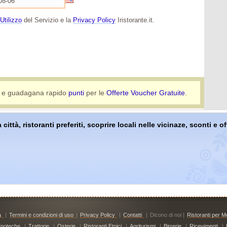
Utilizzo
del Servizio e la
Privacy Policy
Iristorante.it.
e guadagana rapido
punti
per le
Offerte Voucher Gratuite
.
 città, ristoranti preferiti, scoprire locali nelle vicinaze, sconti e 
à
|
Termini e condizioni di uso
|
Privacy Policy
|
Contatti
|
Dicono di noi |
Ristoranti per Mo
noteche
|
Trattorie
|
Osterie
|
Ristoranti Etnici
|
Agriturismi
|
Birrerie
|
Ricevimenti
|