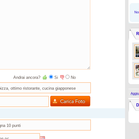
Non
R
Andrai ancora?
Si
No
Aggiu
D