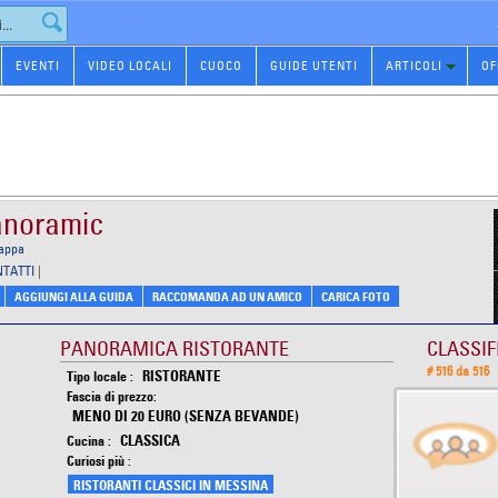
EVENTI
VIDEO LOCALI
CUOCO
GUIDE UTENTI
ARTICOLI
OF
Panoramic
mappa
NTATTI
|
AGGIUNGI ALLA GUIDA
RACCOMANDA AD UN AMICO
CARICA FOTO
PANORAMICA RISTORANTE
CLASSIF
# 516 da 516
RISTORANTE
Tipo locale :
Fascia di prezzo:
MENO DI 20 EURO (SENZA BEVANDE)
CLASSICA
Cucina :
Curiosi più :
RISTORANTI CLASSICI IN MESSINA