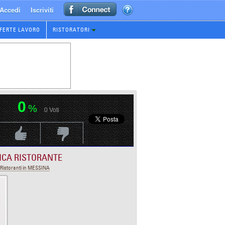
Accedi
Iscriviti
FERTE LAVORO
RISTORATORI
0
%
0
Voti
Voti Positivo
Voti Negativo
ICA RISTORANTE
Ristoranti in MESSINA