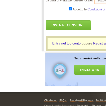
La data di visita per questo locale?
Accetto le
Condizioni di 
INVIA RECENSIONE
Entra nel tuo conto
oppure
Registra
Trovi amici nella tua
INIZIA ORA
Chi siamo
|
FAQs
|
Proprietari Ristoranti
Pubblicit
Cerca Locali / Ristoranti :
Ristoranti
|
Pizzerie
|
E