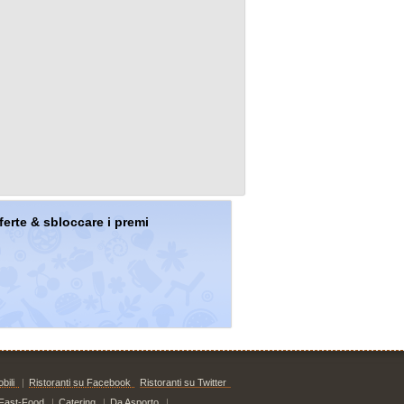
offerte & sbloccare i premi
bili
|
Ristoranti su Facebook
Ristoranti su Twitter
Fast-Food
|
Catering
|
Da Asporto
|