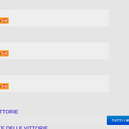
a
a
a
TTORIE
TUTTI I 
TE DELLE VITTORIE