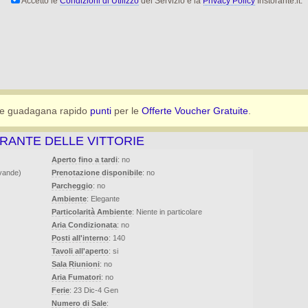
Accetto le
Condizioni di Utilizzo
del Servizio e la
Privacy Policy
Iristorante.it.
e guadagana rapido
punti
per le
Offerte Voucher Gratuite
.
ORANTE DELLE VITTORIE
Aperto fino a tardi
: no
evande)
Prenotazione disponibile
: no
Parcheggio
: no
Ambiente
: Elegante
Particolarità Ambiente
: Niente in particolare
Aria Condizionata
: no
Posti all'interno
: 140
Tavoli all'aperto
: si
Sala Riunioni
: no
Aria Fumatori
: no
Ferie
: 23 Dic-4 Gen
Numero di Sale
: