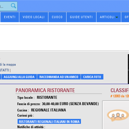
EVENTI
VIDEO LOCALI
CUOCO
GUIDE UTENTI
ARTICOLI
OF
e
di la mappa
NTATTI
|
AGGIUNGI ALLA GUIDA
RACCOMANDA AD UN AMICO
CARICA FOTO
PANORAMICA RISTORANTE
CLASSIF
# 12063 da 12
RISTORANTE
Tipo locale :
30,00-40,00 EURO (SENZA BEVANDE)
Fascia di prezzo:
REGIONALE ITALIANA
Cucina :
Curiosi più :
RISTORANTI REGIONALI ITALIANI IN ROMA
Notifiche di attività :