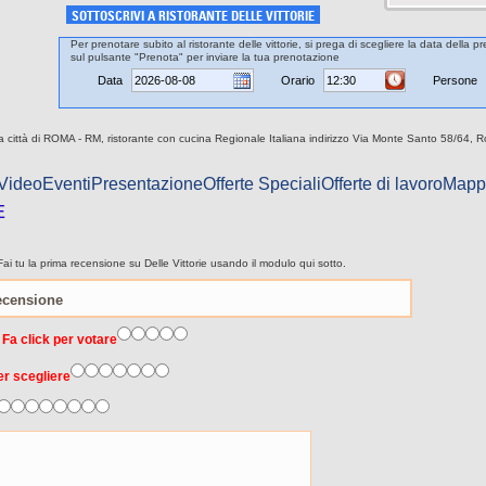
SOTTOSCRIVI A RISTORANTE DELLE VITTORIE
Per prenotare subito al ristorante delle vittorie, si prega di scegliere la data della p
sul pulsante "Prenota" per inviare la tua prenotazione
Data
Orario
Persone
ella città di ROMA - RM, ristorante con cucina Regionale Italiana indirizzo Via Monte Santo 58/64,
 Video
Eventi
Presentazione
Offerte Speciali
Offerte di lavoro
Mapp
E
i tu la prima recensione su Delle Vittorie usando il modulo qui sotto.
 Fa click per votare
er scegliere