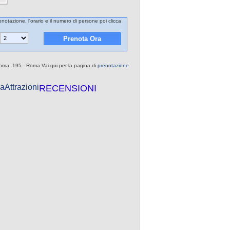
renotazione, l'orario e il numero di persone poi clicca
 Roma, 195 - Roma.Vai qui per la pagina di
prenotazione
a
Attrazioni
RECENSIONI