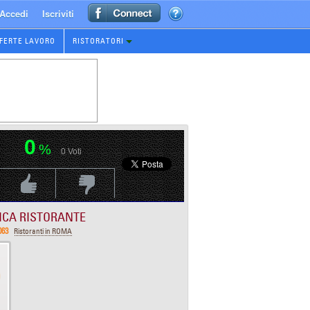
Accedi
Iscriviti
FERTE LAVORO
RISTORATORI
0
%
0
Voti
Voti Positivo
Voti Negativo
ICA RISTORANTE
063
Ristoranti in ROMA