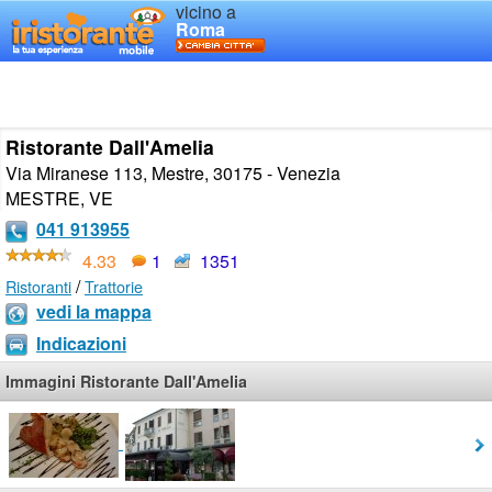
vicino a
Roma
Ristorante Dall'Amelia
Via Miranese 113, Mestre, 30175 - Venezia
MESTRE
,
VE
041 913955
4.33
1
1351
/
Ristoranti
Trattorie
vedi la mappa
Indicazioni
Immagini Ristorante Dall'Amelia