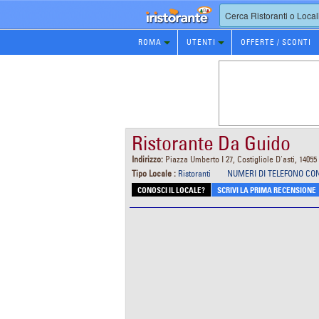
Prenotazione
ROMA
UTENTI
OFFERTE / SCONTI
Ristorante
Ristorante Da Guido
Indirizzo:
Piazza Umberto I 27, Costigliole D'asti, 14055 
Tipo Locale :
Ristoranti
NUMERI DI TELEFONO CO
CONOSCI IL LOCALE?
SCRIVI LA PRIMA RECENSIONE