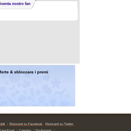
iventa nostro fan
offerte & sbloccare i premi
bili
|
Ristoranti su Facebook
Ristoranti su Twitter
Fast-Food
|
Catering
|
Da Asporto
|