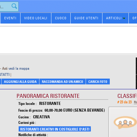
EVENTI
VIDEO LOCALI
CUOCO
GUIDE UTENTI
ARTICOLI
OF
- Asti
vedi la mappa
NTATTI
|
AGGIUNGI ALLA GUIDA
RACCOMANDA AD UN AMICO
CARICA FOTO
PANORAMICA RISTORANTE
CLASSIF
# 23 da 23
Ri
RISTORANTE
Tipo locale :
60,00-70,00 EURO (SENZA BEVANDE)
Fascia di prezzo:
CREATIVA
Cucina :
Curiosi più :
RISTORANTI CREATIVI IN COSTIGLIOLE D'ASTI
Notifiche di attività :