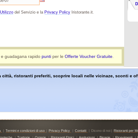
D
Utilizzo
del Servizio e la
Privacy Policy
Iristorante.it.
e guadagana rapido
punti
per le
Offerte Voucher Gratuite
.
 città, ristoranti preferiti, scoprire locali nelle vicinaze, sconti e 
à
|
Termini e condizioni di uso
|
Privacy Policy
|
Contatti
|
Dicono di noi |
Ristoranti per Mo
noteche
|
Trattorie
|
Osterie
|
Ristoranti Etnici
|
Agriturismi
|
Birrerie
|
Ricevimenti
|