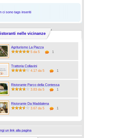
 ci sono tags inseriti
istoranti nelle vicinanze
Agriturismo La Piazza
5 da 5
1
Trattoria Collavini
4.17 da 5
1
Ristorante Parco della Contessa
3.83 da 5
1
Ristorante Da Maddalena
3.67 da 5
1
ngi un link alla pagina