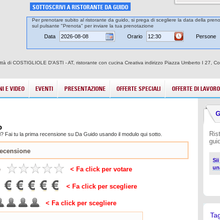
SOTTOSCRIVI A RISTORANTE DA GUIDO
Per prenotare subito al ristorante da guido, si prega di scegliere la data della preno
sul pulsante "Prenota" per inviare la tua prenotazione
Data
Orario
Persone
ttà di COSTIGLIOLE D'ASTI - AT, ristorante con cucina Creativa indirizzo Piazza Umberto I 27, Costi
I E VIDEO
EVENTI
PRESENTAZIONE
OFFERTE SPECIALI
OFFERTE DI LAVORO
G
o
Ris
? Fai tu la prima recensione su Da Guido usando il modulo qui sotto.
gui
Si
un
e
< Fa click per votare
< Fa click per scegliere
< Fa click per scegliere
Ta