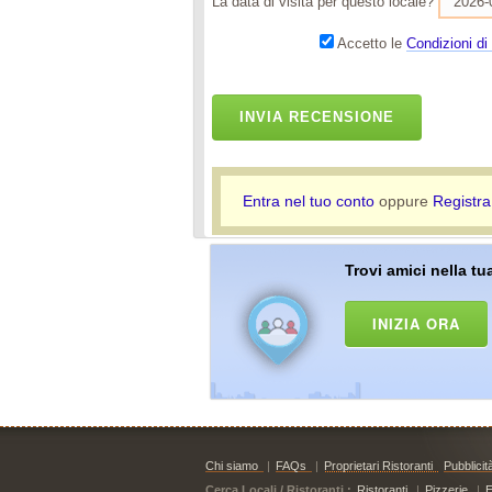
La data di visita per questo locale?
Accetto le
Condizioni di 
INVIA RECENSIONE
Entra nel tuo conto
oppure
Registra
Trovi amici nella tua
INIZIA ORA
Chi siamo
|
FAQs
|
Proprietari Ristoranti
Pubblicit
Cerca Locali / Ristoranti :
Ristoranti
|
Pizzerie
|
E