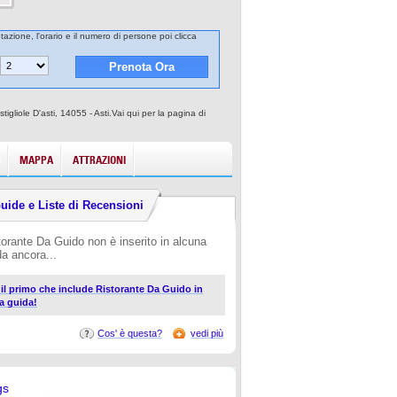
tazione, l'orario e il numero di persone poi clicca
gliole D'asti, 14055 - Asti.Vai qui per la pagina di
MAPPA
ATTRAZIONI
uide e Liste di Recensioni
torante Da Guido non è inserito in alcuna
da ancora...
i il primo che include Ristorante Da Guido in
a guida!
Cos' è questa?
vedi più
gs