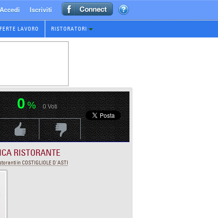
Accedi
Iscriviti
FERTE LAVORO
RISTORATORI
0
%
0
Voti
Voti Positivo
Voti Negativo
ICA RISTORANTE
storanti in COSTIGLIOLE D'ASTI