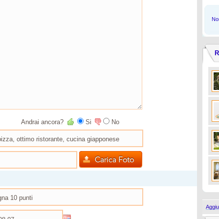
Non
R
Andrai ancora?
Si
No
Aggiu