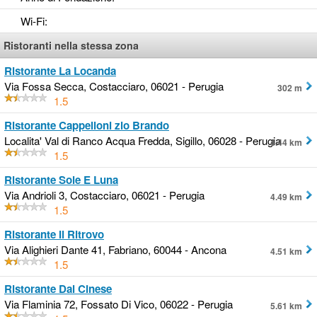
Wi-Fi
:
Ristoranti nella stessa zona
Ristorante La Locanda
Via Fossa Secca, Costacciaro, 06021 - Perugia
302 m
1.5
Ristorante Cappelloni zio Brando
Localita' Val di Ranco Acqua Fredda, Sigillo, 06028 - Perugia
4.44 km
1.5
Ristorante Sole E Luna
Via Andrioli 3, Costacciaro, 06021 - Perugia
4.49 km
1.5
Ristorante Il Ritrovo
Via Alighieri Dante 41, Fabriano, 60044 - Ancona
4.51 km
1.5
Ristorante Dal Cinese
Via Flaminia 72, Fossato Di Vico, 06022 - Perugia
5.61 km