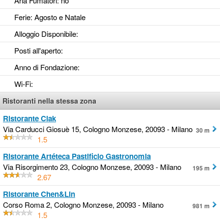
Aria Fumatori
: no
Ferie
: Agosto e Natale
Alloggio Disponibile
:
Posti all'aperto
:
Anno di Fondazione
:
Wi-Fi
:
Ristoranti nella stessa zona
Ristorante Ciak
Via Carducci Giosuè 15, Cologno Monzese, 20093 - Milano
30 m
1.5
Ristorante Artéteca Pastificio Gastronomia
Via Risorgimento 23, Cologno Monzese, 20093 - Milano
195 m
2.67
Ristorante Chen&Lin
Corso Roma 2, Cologno Monzese, 20093 - Milano
981 m
1.5