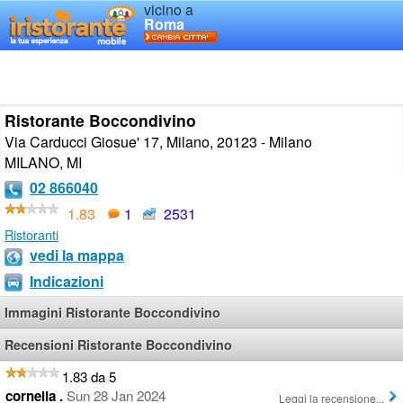
vicino a
Roma
Ristorante Boccondivino
Via Carducci Giosue' 17, Milano, 20123 - Milano
MILANO
,
MI
02 866040
1.83
1
2531
Ristoranti
vedi la mappa
Indicazioni
Immagini Ristorante Boccondivino
Recensioni Ristorante Boccondivino
1.83 da 5
cornelia .
Sun 28 Jan 2024
Leggi la recensione...