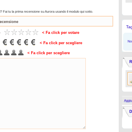
? Fai tu la prima recensione su Aurora usando il modulo qui sotto.
Ta
e
< Fa click per votare
Non
< Fa click per scegliere
< Fa click per scegliere
R
Aggiu
D