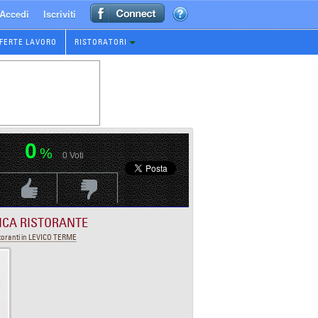
Accedi
Iscriviti
FERTE LAVORO
RISTORATORI
0
%
0
Voti
Voti Positivo
Voti Negativo
ICA RISTORANTE
toranti in LEVICO TERME