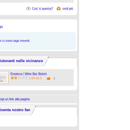
Cos' è questa?
vedi più
gs
 ci sono tags inseriti
istoranti nelle vicinanze
Enoteca / Wine Bar Boivin
1.83 da 5
1
ngi un link alla pagina
iventa nostro fan