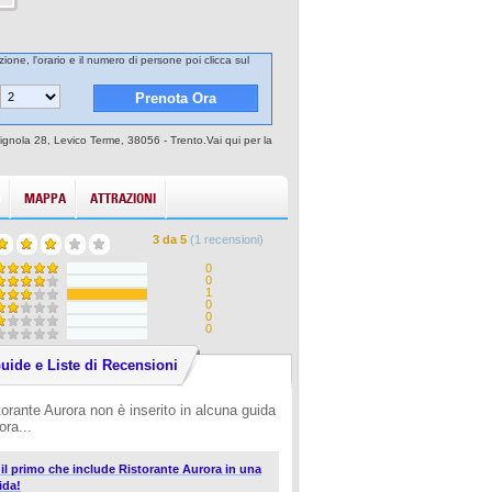
ione, l'orario e il numero di persone poi clicca sul
Vignola 28, Levico Terme, 38056 - Trento.Vai qui per la
MAPPA
ATTRAZIONI
3
da
5
(
1
recensioni)
0
0
1
0
0
0
uide e Liste di Recensioni
torante Aurora non è inserito in alcuna guida
ora...
i il primo che include Ristorante Aurora in una
ida!