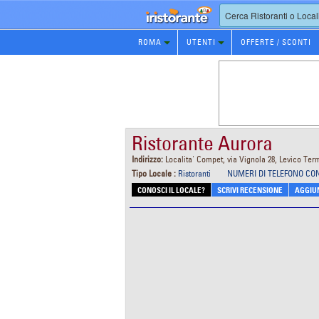
Prenotazione
ROMA
UTENTI
OFFERTE / SCONTI
Ristorante
Ristorante Aurora
Indirizzo:
Localita' Compet, via Vignola 28, Levico Term
Tipo Locale :
Ristoranti
NUMERI DI TELEFONO CO
CONOSCI IL LOCALE?
SCRIVI RECENSIONE
AGGIUN