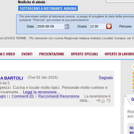
Notifiche di attività :
SOTTOSCRIVI A RISTORANTE AURORA
Per prenotare subito al ristorante aurora, si prega di scegliere la data della prenotaz
pulsante "Prenota" per inviare la tua prenotazione
Data
Orario
Persone
tà di LEVICO TERME - TN, ristorante con cucina Regionale Italiana indirizzo Localita' Compet, via 
I E VIDEO
EVENTI
PRESENTAZIONE
OFFERTE SPECIALI
OFFERTE DI LAVORO
(Tue 02 Jan 2024)
Segnala
IA BARTOLI
3 da 5
prezzi. Cucina e locale molto tipici. Personale molto cortese e
 vivamente...
Leggi la recensione...
ogin
)
|
Commenti (0)
|
Raccomandi Recensione
La recensione è
G
stata...
+0
Ris
anc
Si
gu