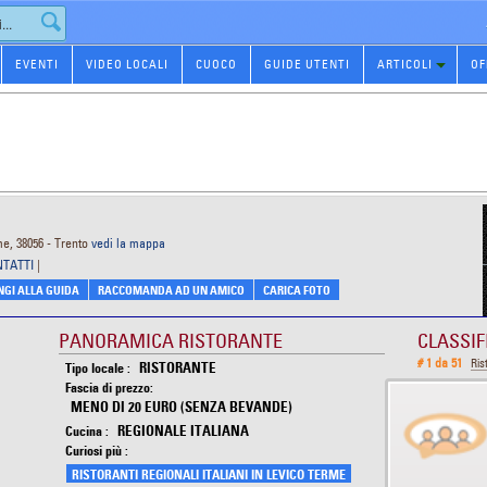
EVENTI
VIDEO LOCALI
CUOCO
GUIDE UTENTI
ARTICOLI
OF
e, 38056 - Trento
vedi la mappa
NTATTI
|
GI ALLA GUIDA
RACCOMANDA AD UN AMICO
CARICA FOTO
PANORAMICA RISTORANTE
CLASSIF
# 1 da 51
Ris
RISTORANTE
Tipo locale :
Fascia di prezzo:
MENO DI 20 EURO (SENZA BEVANDE)
REGIONALE ITALIANA
Cucina :
Curiosi più :
RISTORANTI REGIONALI ITALIANI IN LEVICO TERME