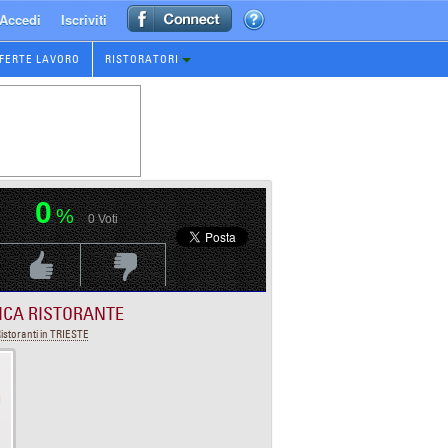
Accedi
Iscriviti
FERTE LAVORO
RISTORATORI
0
%
0
Voti
Voti Positivo
Voti Negativo
ICA RISTORANTE
istoranti in TRIESTE