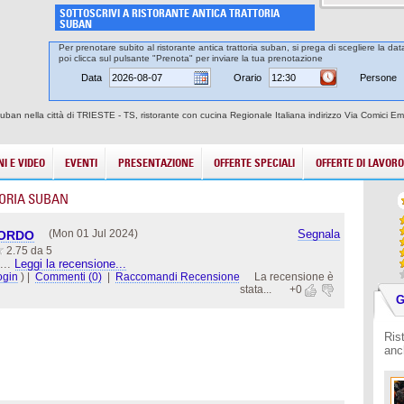
SOTTOSCRIVI A RISTORANTE ANTICA TRATTORIA
SUBAN
Per prenotare subito al ristorante antica trattoria suban, si prega di scegliere la da
poi clicca sul pulsante "Prenota" per inviare la tua prenotazione
Data
Orario
Persone
Suban nella città di TRIESTE - TS, ristorante con cucina Regionale Italiana indirizzo Via Comici Emil
I E VIDEO
EVENTI
PRESENTAZIONE
OFFERTE SPECIALI
OFFERTE DI LAVORO
ORIA SUBAN
(Mon 01 Jul 2024)
Segnala
AORDO
2.75 da 5
...
Leggi la recensione...
ogin
)
|
Commenti (0)
|
Raccomandi Recensione
La recensione è
stata...
+0
G
Ris
anc