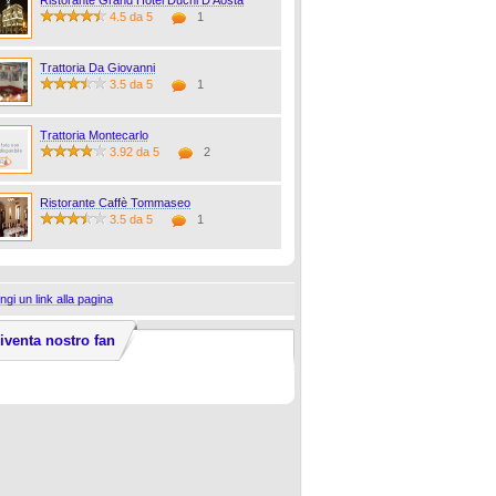
Ristorante Grand Hotel Duchi D'Aosta
4.5 da 5
1
Trattoria Da Giovanni
3.5 da 5
1
Trattoria Montecarlo
3.92 da 5
2
Ristorante Caffè Tommaseo
3.5 da 5
1
ngi un link alla pagina
iventa nostro fan