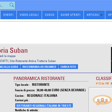
EVENTI
VIDEO LOCALI
CUOCO
GUIDE UTENTI
ARTICOLI
OF
oria Suban
edi la mappa
NTATTI
|
Sito Ristorante Antica Trattoria Suban
GI ALLA GUIDA
RACCOMANDA AD UN AMICO
CARICA FOTO
PANORAMICA RISTORANTE
CLASSIF
# 13 da 740
R
RISTORANTE
Tipo locale :
30,00-40,00 EURO (SENZA BEVANDE)
Fascia di prezzo:
REGIONALE ITALIANA
Cucina :
Curiosi più :
RISTORANTI REGIONALI ITALIANI IN TRIESTE
Notifiche di attività :