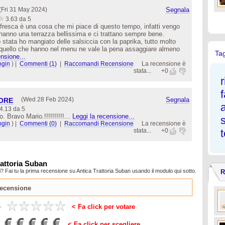
(Fri 31 May 2024)
Segnala
3.63 da 5
a fresca è una cosa che mi piace di questo tempo, infatti vengo
anno una terrazza bellissima e ci trattano sempre bene.
o stata ho mangiato delle salsiccia con la paprika, tutto molto
o quello che hanno nel menu ne vale la pena assaggiare almeno
Ta
nsione...
ogin
)
|
Commenti (1)
|
Raccomandi Recensione
La recensione è
stata...
+0
r
(Wed 28 Feb 2024)
Segnala
IORE
4.13 da 5
 Bravo Mario.!!!!!!!!!!...
Leggi la recensione...
ogin
)
|
Commenti (0)
|
Raccomandi Recensione
La recensione è
stata...
+0
rattoria Suban
? Fai tu la prima recensione su Antica Trattoria Suban usando il modulo qui sotto.
R
e
< Fa click per votare
< Fa click per scegliere