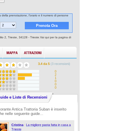
ta della prenotazione, l'orario e il numero di persone
io 2, Trieste, 34128 - Trieste.Vai qui per la pagina di
MAPPA
ATTRAZIONI
3.4
da
5
(
3
recensioni)
0
2
1
0
0
0
uide e Liste di Recensioni
torante Antica Trattoria Suban è inserito
he nelle seguente guide...
Cristina
:
La migliore pasta fatta in casa a
Trieste