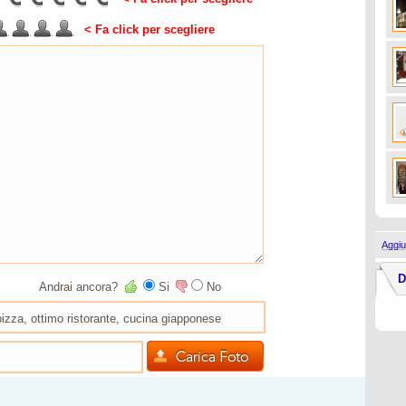
< Fa click per scegliere
Aggiu
D
Andrai ancora?
Si
No