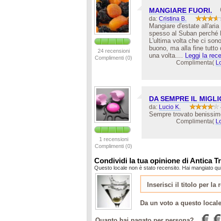
MANGIARE FUORI.
da:
Cristina B.
Mangiare d'estate all'ari
spesso al Suban perché h
L'ultima volta che ci son
buono, ma alla fine tutt
24 recensioni
una volta....
Leggi la rece
Complimenti (0)
Complimenta(
L
DA SEMPRE IL MIGL
da:
Lucio K.
Sempre trovato benissimo.
Complimenta(
L
1 recensioni
Complimenti (0)
Condividi la tua opinione di Antica T
Questo locale non è stato recensito. Hai mangiato qui
Da un voto a questo local
Quanto hai pagato per persona?