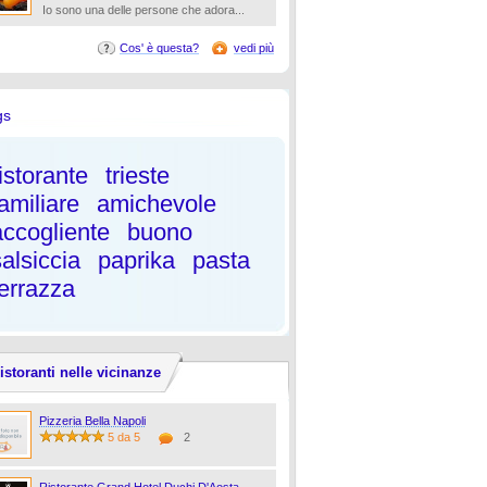
Io sono una delle persone che adora...
Cos' è questa?
vedi più
gs
istorante
trieste
familiare
amichevole
accogliente
buono
salsiccia
paprika
pasta
terrazza
istoranti nelle vicinanze
Pizzeria Bella Napoli
5 da 5
2