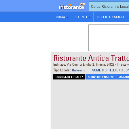
Prenotazione
ROMA
UTENTI
OFFERTE / SCONTI
Ristorante
Ristorante Antica Tratt
Indirizzo:
Via Comici Emilio 2, Trieste, 34128 - Trieste
v
Tipo Locale :
Ristoranti
NUMERI DI TELEFONO CO
CONOSCI IL LOCALE?
SCRIVI RECENSIONE
AGGIUN