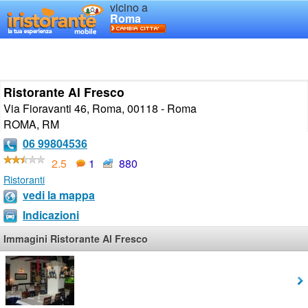
vicino a
Roma
Ristorante Al Fresco
Via Fioravanti 46, Roma, 00118 - Roma
ROMA
,
RM
06 99804536
2.5
1
880
Ristoranti
vedi la mappa
Indicazioni
Immagini Ristorante Al Fresco