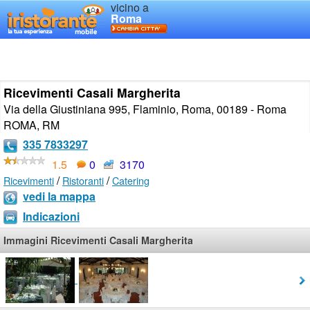
vicino a
Roma
Ricevimenti Casali Margherita
Via della Giustiniana 995, Flaminio, Roma, 00189 - Roma
ROMA
,
RM
335 7833297
1.5
0
3170
/
/
Ricevimenti
Ristoranti
Catering
vedi la mappa
Indicazioni
Immagini Ricevimenti Casali Margherita