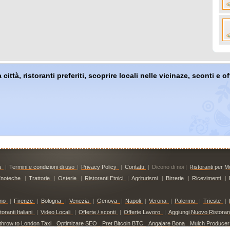
 città, ristoranti preferiti, scoprire locali nelle vicinaze, sconti e 
à
|
Termini e condizioni di uso
|
Privacy Policy
|
Contatti
|
Dicono di noi |
Ristoranti per Mo
noteche
|
Trattorie
|
Osterie
|
Ristoranti Etnici
|
Agriturismi
|
Birrerie
|
Ricevimenti
|
ino
|
Firenze
|
Bologna
|
Venezia
|
Genova
|
Napoli
|
Verona
|
Palermo
|
Trieste
|
ranti Italiani
|
Video Locali
|
Offerte / sconti
|
Offerte Lavoro
|
Aggiungi Nuovo Ristoran
throw to London Taxi
Optimizare SEO
Pret Bitcoin BTC
Angajare Bona
Mulch Producer