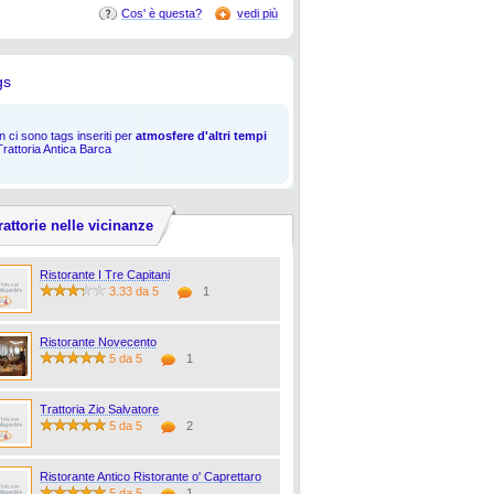
Cos' è questa?
vedi più
gs
 ci sono tags inseriti per
atmosfere d'altri tempi
Trattoria Antica Barca
rattorie nelle vicinanze
Ristorante I Tre Capitani
3.33 da 5
1
Ristorante Novecento
5 da 5
1
Trattoria Zio Salvatore
5 da 5
2
Ristorante Antico Ristorante o' Caprettaro
5 da 5
1