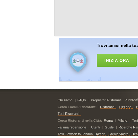
Trovi amici nella tua
INIZIA ORA
Chi siamo
|
FAQs
|
Proprietari Ristoranti
Pubblicit
Cerca Locali / Ristoranti :
Ristoranti
|
Pizzerie
|
E
Tutti Ristoranti
Cerca Ristoranti nella Città:
Roma
|
Milano
|
Tor
Fai una recensione
|
Utenti
|
Guide
|
Ricerche Risto
Taxi Gatwick to London
Airsoft
Bitcoin Valore
Hea