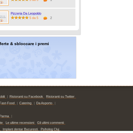
Pizzeria Da Leopoldo
5 da 5
2
offerte & sbloccare i premi
bili
|
Ristoranti su Facebook
Ristoranti su Twitter
Fast-Food
|
Catering
|
Da Asporto
|
Parma
|
te
Le ultime recensioni
Gli ultimi commenti
Implant dentar Bucuresti
Psiholog Cluj