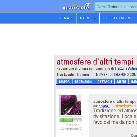
Prenotazione
ROMA
UTENTI
OFFERTE / SCONTI
Ristorante
atmosfere d'altri tempi
Recensione di chiara con commenti
di
Trattoria Antic
Tipo Locale :
Trattorie
NUMERI DI TELEFONO CON
MAPPA
RECENSIONI
DETTAGLI
MENÙ
IMM
atmosfere d'altri tempi
da:
chiara .
4
Tradizione ed atmos
rivisitazione. Loca
favolosi ma da non pe
1 recensioni
Complimenti (0)
Com