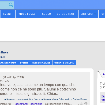
EVENTI
VIDEO LOCALI
CUOCO
GUIDE UTENTI
ARTICOLI
OF
a Barca
TATTI
AGINI E VIDEO
EVENTI
PRESENTAZIONE
OFFERTE SPECIALI
G
(
Mon 08 Apr 2024
)
.25 da 5
Tra
fera vere, cucina come un tempo con qualche
gui
le come non ce ne sono più. Salumi e cotechino
rdere i risotti e gli stracotti. Chiara
Sii
chiara
raccomanda Antica Barca.
chiara
andrà un'altra volta a Antica Barca.
un
menti (0) |
Raccomandi Recensione
|
La recensione è stata...
+0