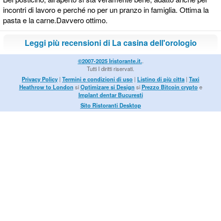
incontri di lavoro e perché no per un pranzo in famiglia. Ottima la
pasta e la carne.Davvero ottimo.
Leggi più recensioni di La casina dell'orologio
©2007-2025 Iristorante.it.
.
Tutti I diritti riservati.
Privacy Policy
|
Termini e condizioni di uso
|
Listino di più citta
|
Taxi
Heathrow to London
si
Optimizare si Design
si
Prezzo Bitcoin crypto
e
Implant dentar Bucuresti
Sito Ristoranti Desktop