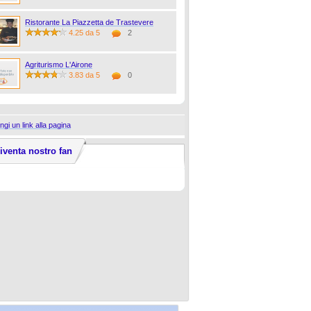
Ristorante La Piazzetta de Trastevere
4.25 da 5
2
Agriturismo L'Airone
3.83 da 5
0
ngi un link alla pagina
iventa nostro fan