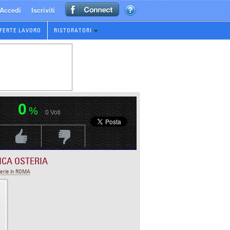
Accedi
Iscriviti
FERTE LAVORO
RISTORATORI
0
%
0
Voti
Voti Positivo
Voti Negativo
ICA OSTERIA
erie in ROMA