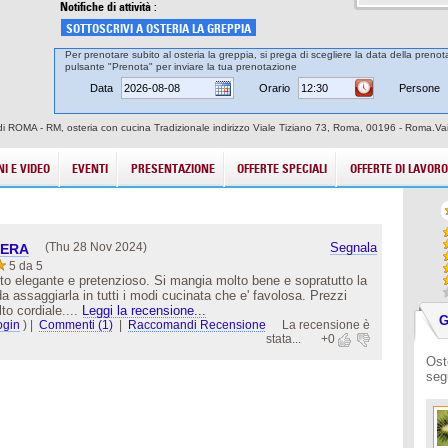
Notifiche di attività :
SOTTOSCRIVI A OSTERIA LA GREPPIA
Per prenotare subito al osteria la greppia, si prega di scegliere la data della prenota
pulsante "Prenota" per inviare la tua prenotazione
Data
Orario
Persone
à di ROMA - RM, osteria con cucina Tradizionale indirizzo Viale Tiziano 73, Roma, 00196 - Roma.Vai
I E VIDEO
EVENTI
PRESENTAZIONE
OFFERTE SPECIALI
OFFERTE DI LAVORO
(Thu 28 Nov 2024)
Segnala
FERA
5 da 5
to elegante e pretenzioso. Si mangia molto bene e sopratutto la
a assaggiarla in tutti i modi cucinata che e' favolosa. Prezzi
to cordiale....
Leggi la recensione...
G
ogin
)
|
Commenti (1)
|
Raccomandi Recensione
La recensione è
stata...
+0
Ost
seg