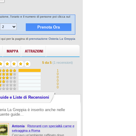
zione, l'orario e il numero di persone poi clicca sul
 qui per la pagina di
prenotazione Osteria La Greppia
MAPPA
ATTRAZIONI
5
da
5
(
1
recensioni)
1
0
0
0
0
0
uide e Liste di Recensioni
eria La Greppia è inserito anche nelle
uente guide...
Antonia
:
Ristoranti con specialità carne e
selvaggina a Roma
Cercavo un'ambiente raffinato dove ...