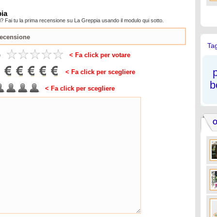
pia
? Fai tu la prima recensione su La Greppia usando il modulo qui sotto.
Ta
e
< Fa click per votare
p
< Fa click per scegliere
b
< Fa click per scegliere
O