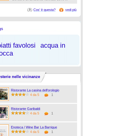
Cos' è questa?
vedi più
gs
iatti favolosi
acqua in
occa
sterie nelle vicinanze
Ristorante La casina dell'orologio
4 da 5
1
Ristorante Garibaldi
4 da 5
1
Enoteca / Wine Bar La Barrique
4 da 5
1