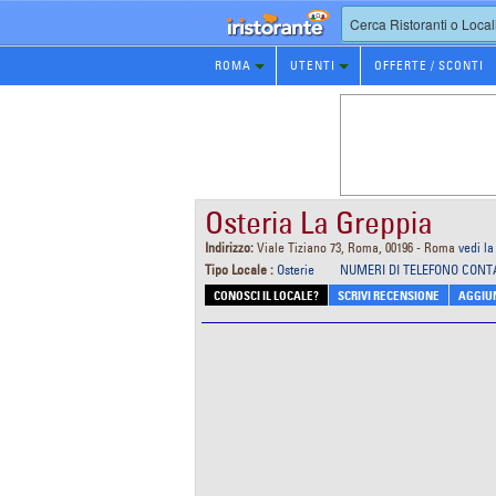
Prenotazione
ROMA
UTENTI
OFFERTE / SCONTI
Ristorante
Osteria La Greppia
Indirizzo:
Viale Tiziano 73, Roma, 00196 - Roma
vedi l
Tipo Locale :
Osterie
NUMERI DI TELEFONO CONT
CONOSCI IL LOCALE?
SCRIVI RECENSIONE
AGGIUN