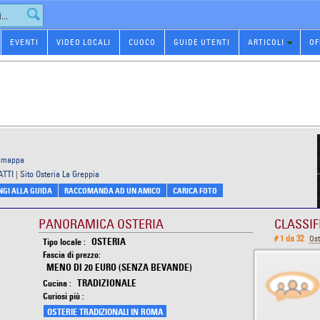
EVENTI
VIDEO LOCALI
CUOCO
GUIDE UTENTI
ARTICOLI
OF
a mappa
ATTI
|
Sito Osteria La Greppia
GI ALLA GUIDA
RACCOMANDA AD UN AMICO
CARICA FOTO
PANORAMICA OSTERIA
CLASSIF
# 1 da 32
Ost
OSTERIA
Tipo locale :
Fascia di prezzo:
MENO DI 20 EURO (SENZA BEVANDE)
TRADIZIONALE
Cucina :
Curiosi più :
OSTERIE TRADIZIONALI IN ROMA