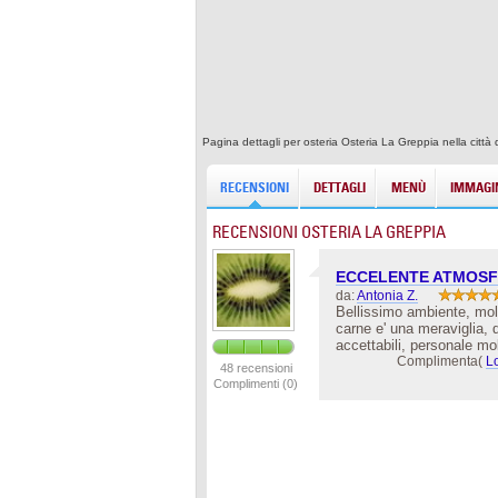
Pagina dettagli per osteria Osteria La Greppia nella citt
RECENSIONI
DETTAGLI
MENÙ
IMMAGIN
RECENSIONI OSTERIA LA GREPPIA
ECCELENTE ATMOS
da:
Antonia Z.
Bellissimo ambiente, mol
carne e' una meraviglia, d
accettabili, personale mol
Complimenta(
L
48 recensioni
Complimenti (0)