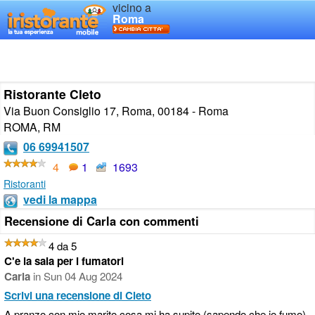
vicino a
Roma
Ristorante Cleto
Via Buon Consiglio 17, Roma, 00184 - Roma
ROMA
,
RM
06 69941507
4
1
1693
Ristoranti
vedi la mappa
Recensione di Carla con commenti
4 da 5
C'e la sala per i fumatori
Carla
in
Sun 04 Aug 2024
Scrivi una recensione di Cleto
A pranzo con mio marito cosa mi ha supito (sapendo che io fumo)