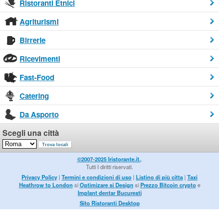
Ristoranti Etnici
Agriturismi
Birrerie
Ricevimenti
Fast-Food
Catering
Da Asporto
Scegli una città
©2007-2025 Iristorante.it.
.
Tutti I diritti riservati.
Privacy Policy
|
Termini e condizioni di uso
|
Listino di più citta
|
Taxi
Heathrow to London
si
Optimizare si Design
si
Prezzo Bitcoin crypto
e
Implant dentar Bucuresti
Sito Ristoranti Desktop