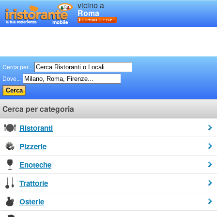
vicino a
Roma
Cerca per...
Dove...
Cerca per categoria
Ristoranti
Pizzerie
Enoteche
Trattorie
Osterie