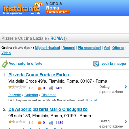
vicino a
Roma
Pizzerie Cucina Laziale
/
ROMA
()
Ordina risultati per :
Migliori risultati
|
Recenti
|
Più recensioni
|
Voti
|
Offerte
|
Video
Vedi solo le offerte
vedi la mappa
1.
Pizzeria Grano Frutta e Farina
Via della Croce 49/a, Flaminio, Roma, 00187 - Roma
Dettagli
1.5
0
1450
e prenotazione
/
/
Pizzerie
Catering
Ristoranti
Fai TU la prima recensione per Pizzeria Grano Frutta e Farina!
clicca qui!
2.
Da Asporto pizzeria Mario O'scugnizzo
06 scire' 33, Flaminio, Roma, 00199 - Roma
Dettagli
1.5
0
1189
e prenotazione