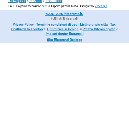
/
/
Da Asporto
Pizzerie
Fast-Food
Fai TU la prima recensione per Da Asporto pizzeria Mario O'scugnizzo!
clicca qui!
©2007-2025 Iristorante.it.
.
Tutti I diritti riservati.
Privacy Policy
|
Termini e condizioni di uso
|
Listino di più citta
|
Taxi
Heathrow to London
si
Optimizare si Design
si
Prezzo Bitcoin crypto
e
Implant dentar Bucuresti
Sito Ristoranti Desktop