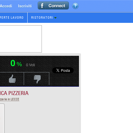
Accedi
Iscriviti
FERTE LAVORO
RISTORATORI
0
%
0
Voti
Voti Positivo
Voti Negativo
ICA PIZZERIA
zzerie in LECCE