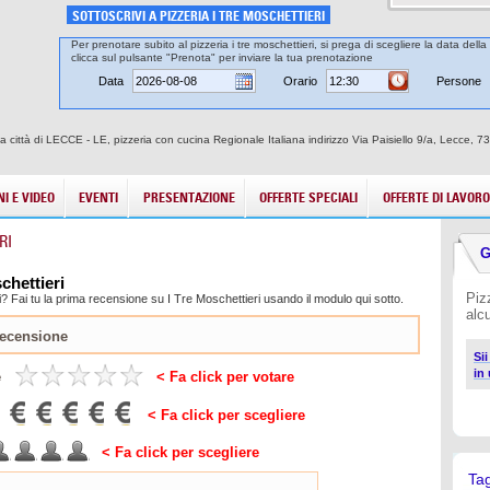
SOTTOSCRIVI A PIZZERIA I TRE MOSCHETTIERI
Per prenotare subito al pizzeria i tre moschettieri, si prega di scegliere la data dell
clicca sul pulsante "Prenota" per inviare la tua prenotazione
Data
Orario
Persone
lla città di LECCE - LE, pizzeria con cucina Regionale Italiana indirizzo Via Paisiello 9/a, Lecce, 
I E VIDEO
EVENTI
PRESENTAZIONE
OFFERTE SPECIALI
OFFERTE DI LAVORO
RI
G
chettieri
Piz
? Fai tu la prima recensione su I Tre Moschettieri usando il modulo qui sotto.
alc
Sii
in
e
< Fa click per votare
< Fa click per scegliere
< Fa click per scegliere
Ta