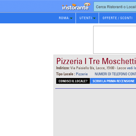
Prenotazione
ROMA
UTENTI
OFFERTE / SCONTI
Ristorante
Pizzeria I Tre Moschetti
Indirizzo:
Via Paisiello 9/a, Lecce, 73100 - Lecce
vedi 
Tipo Locale :
Pizzerie
NUMERI DI TELEFONO CON
CONOSCI IL LOCALE?
SCRIVI LA PRIMA RECENSIONE