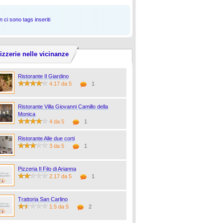
 ci sono tags inseriti
izzerie nelle vicinanze
Ristorante Il Giardino
4.17 da 5
1
Ristorante Villa Giovanni Camillo della
Monica
4 da 5
1
Ristorante Alle due corti
3 da 5
1
Pizzeria Il Filo di Arianna
2.17 da 5
1
Trattoria San Carlino
1.5 da 5
2