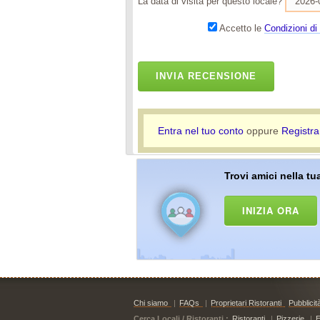
La data di visita per questo locale?
Accetto le
Condizioni di 
INVIA RECENSIONE
Entra nel tuo conto
oppure
Registra
Trovi amici nella tua
INIZIA ORA
Chi siamo
|
FAQs
|
Proprietari Ristoranti
Pubblicit
Cerca Locali / Ristoranti :
Ristoranti
|
Pizzerie
|
E