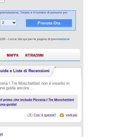
a prenotazione, l'orario e il numero di persone poi
73100 - Lecce.Vai qui per la pagina di
prenotazione
MAPPA
ATTRAZIONI
uide e Liste di Recensioni
zeria I Tre Moschettieri non è inserito in
una guida ancora...
 il primo che include Pizzeria I Tre Moschettieri
 una guida!
Cos' è questa?
vedi più
gs