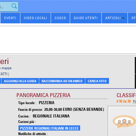
EVENTI
VIDEO LOCALI
CUOCO
GUIDE UTENTI
ARTICOLI
OF
eri
la mappa
TATTI
|
AGGIUNGI ALLA GUIDA
RACCOMANDA AD UN AMICO
CARICA FOTO
PANORAMICA PIZZERIA
CLASSIF
# 30 da 30
Pi
PIZZERIA
Tipo locale :
20,00-30,00 EURO (SENZA BEVANDE)
Fascia di prezzo:
REGIONALE ITALIANA
Cucina :
Curiosi più :
PIZZERIE REGIONALI ITALIANI IN LECCE
Notifiche di attività :