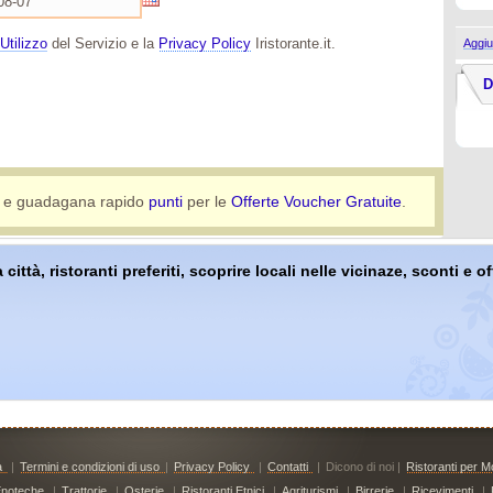
Utilizzo
del Servizio e la
Privacy Policy
Iristorante.it.
Aggiu
D
e guadagana rapido
punti
per le
Offerte Voucher Gratuite
.
 città, ristoranti preferiti, scoprire locali nelle vicinaze, sconti e 
à
|
Termini e condizioni di uso
|
Privacy Policy
|
Contatti
|
Dicono di noi |
Ristoranti per Mo
noteche
|
Trattorie
|
Osterie
|
Ristoranti Etnici
|
Agriturismi
|
Birrerie
|
Ricevimenti
|