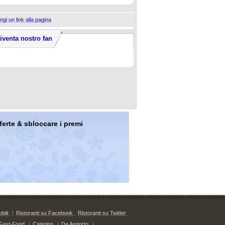
ngi un link alla pagina
iventa nostro fan
offerte & sbloccare i premi
bili
|
Ristoranti su Facebook
Ristoranti su Twitter
Fast-Food
|
Catering
|
Da Asporto
|