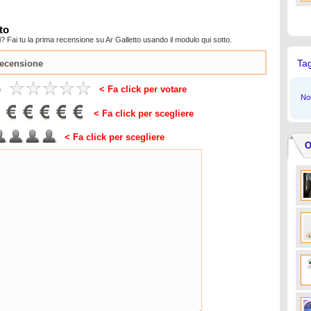
to
 Fai tu la prima recensione su Ar Galletto usando il modulo qui sotto.
Ta
e
< Fa click per votare
Non
< Fa click per scegliere
< Fa click per scegliere
O