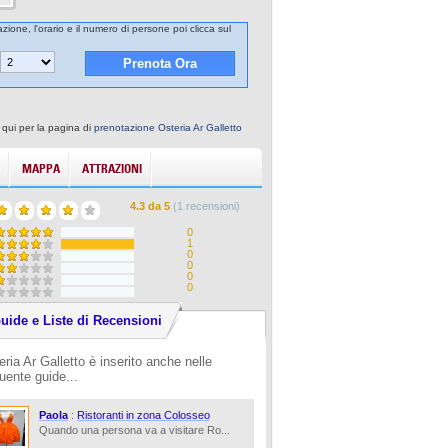
azione, l'orario e il numero di persone poi clicca sul
 qui per la pagina di
prenotazione Osteria Ar Galletto
MAPPA
ATTRAZIONI
4.3
da
5
(
1
recensioni)
0
1
0
0
0
0
uide e Liste di Recensioni
eria Ar Galletto è inserito anche nelle
uente guide...
Paola
:
Ristoranti in zona Colosseo
Quando una persona va a visitare Ro...