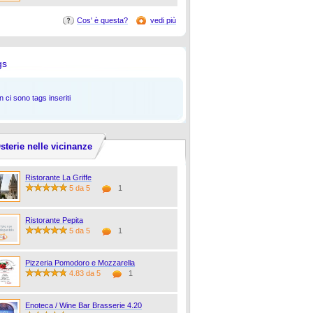
Cos' è questa?
vedi più
gs
 ci sono tags inseriti
sterie nelle vicinanze
Ristorante La Griffe
5 da 5
1
Ristorante Pepita
5 da 5
1
Pizzeria Pomodoro e Mozzarella
4.83 da 5
1
Enoteca / Wine Bar Brasserie 4.20