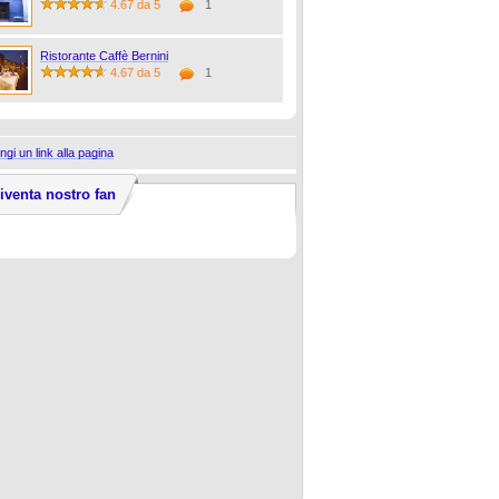
4.67 da 5
1
Ristorante Caffè Bernini
4.67 da 5
1
ngi un link alla pagina
iventa nostro fan