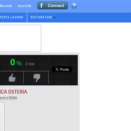
Accedi
Iscriviti
FERTE LAVORO
RISTORATORI
0
%
0
Voti
Voti Positivo
Voti Negativo
ICA OSTERIA
erie in ROMA