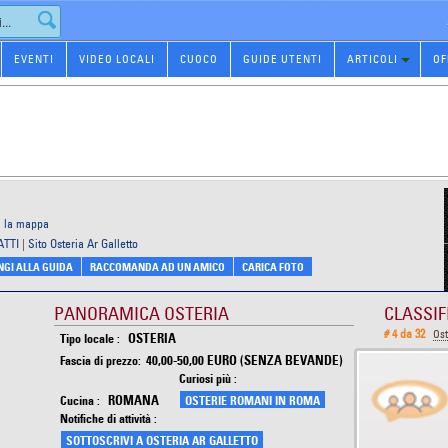
EVENTI
VIDEO LOCALI
CUOCO
GUIDE UTENTI
ARTICOLI
OF
i la mappa
ATTI
|
Sito Osteria Ar Galletto
GI ALLA GUIDA
RACCOMANDA AD UN AMICO
CARICA FOTO
PANORAMICA OSTERIA
CLASSIF
# 4 da 32
Ost
OSTERIA
Tipo locale :
40,00-50,00 EURO (SENZA BEVANDE)
Fascia di prezzo:
Curiosi più :
ROMANA
Cucina :
OSTERIE ROMANI IN ROMA
Notifiche di attività :
SOTTOSCRIVI A OSTERIA AR GALLETTO