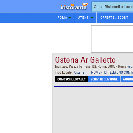
Prenotazione
ROMA
UTENTI
OFFERTE / SCONTI
Ristorante
Osteria Ar Galletto
Indirizzo:
Piazza Farnese 102, Roma, 00186 - Roma
ved
Tipo Locale :
Osterie
NUMERI DI TELEFONO CONT
CONOSCI IL LOCALE?
SCRIVI RECENSIONE
AGGIUN