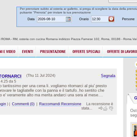
Per prenotare subito al osteria ar galletto, si prega di scegliere la data della prenot
pulsante "Prenota" per inviare la tua prenotazione
Data
Orario
Persone
ttà di ROMA - RM, osteria con cucina Romana indirizzo Piazza Farnese 102, Roma, 00186 - Roma.Vai
I E VIDEO
EVENTI
PRESENTAZIONE
OFFERTE SPECIALI
OFFERTE DI LAVORO
(Thu 11 Jul 2024)
Segnala
 TORNARCI
4.25 da 5
antissimo per una cena li..vogliamo ritornarci al piu' presto
ovare le tagliatelle con la panna e il tartufo..ho sentito che
o e' veramente alto ma merita andarci una sera al mese....
G
ogin
)
|
Commenti (0)
|
Raccomandi Recensione
La recensione è
stata...
+0
Ost
seg