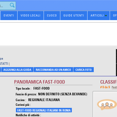
EVENTI
VIDEO LOCALI
CUOCO
GUIDE UTENTI
ARTICOLI
OF
ppa
NTATTI
|
AGGIUNGI ALLA GUIDA
RACCOMANDA AD UN AMICO
CARICA FOTO
PANORAMICA FAST-FOOD
CLASSIF
# 9 da 9
Fas
FAST-FOOD
Tipo locale :
NON DEFINITO (SENZA BEVANDE)
Fascia di prezzo:
REGIONALE ITALIANA
Cucina :
Curiosi più :
FAST-FOOD REGIONALI ITALIANI IN ROMA
Notifiche di attività :