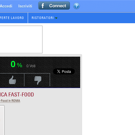
Accedi
Iscriviti
FERTE LAVORO
RISTORATORI
0
%
0
Voti
Voti Positivo
Voti Negativo
ICA FAST-FOOD
t-Food in ROMA