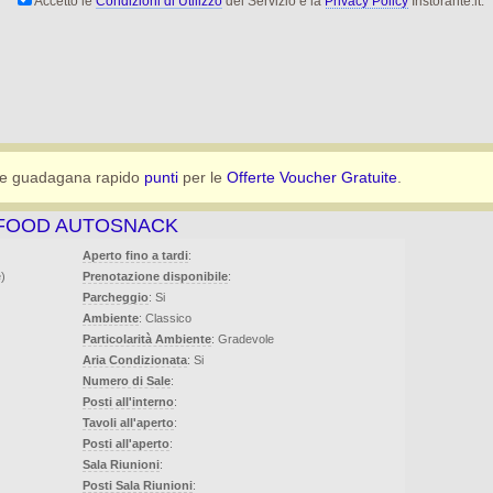
Accetto le
Condizioni di Utilizzo
del Servizio e la
Privacy Policy
Iristorante.it.
e guadagana rapido
punti
per le
Offerte Voucher Gratuite
.
-FOOD AUTOSNACK
Aperto fino a tardi
:
e)
Prenotazione disponibile
:
Parcheggio
: Si
Ambiente
: Classico
Particolarità Ambiente
: Gradevole
Aria Condizionata
: Si
Numero di Sale
:
Posti all'interno
:
Tavoli all'aperto
:
Posti all'aperto
:
Sala Riunioni
:
Posti Sala Riunioni
: