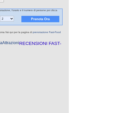
tazione, l'orario e il numero di persone poi clicca
Roma.Vai qui per la pagina di
prenotazione Fast-Food
a
Attrazioni
RECENSIONI FAST-