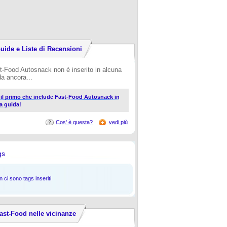
uide e Liste di Recensioni
t-Food Autosnack non è inserito in alcuna
da ancora...
i il primo che include Fast-Food Autosnack in
a guida!
Cos' è questa?
vedi più
gs
 ci sono tags inseriti
ast-Food nelle vicinanze