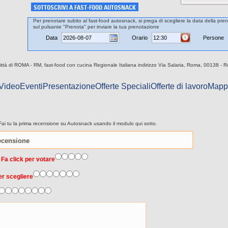
SOTTOSCRIVI A FAST-FOOD AUTOSNACK
Per prenotare subito al fast-food autosnack, si prega di scegliere la data della preno
sul pulsante "Prenota" per inviare la tua prenotazione
Data
Orario
Persone
ittà di ROMA - RM, fast-food con cucina Regionale Italiana indirizzo Via Salaria, Roma, 00138 - 
 Video
Eventi
Presentazione
Offerte Speciali
Offerte di lavoro
Mapp
Fai tu la prima recensione su Autosnack usando il modulo qui sotto.
 Fa click per votare
er scegliere