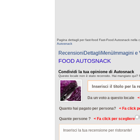
Pagina dettagli per fast-food Fast-Food Autosnack nella c
Autosnack
Recensioni
Dettagli
Menù
Immagini e
FOOD AUTOSNACK
Condividi la tua opinione di Autosnack
Questo locale non è stato recensito. Hai mangiato qui? 
Da un voto a questo locale
<
Quanto hai pagato per persona?
< Fa click p
Quante persone ?
< Fa click per scegliere