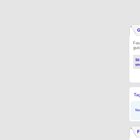
G
Fas
gui
Si
un
Ta
Non
F