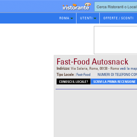
Prenotazione
ROMA
UTENTI
OFFERTE / SCONTI
Ristorante
Fast-Food Autosnack
Indirizzo:
Via Salaria, Roma, 00138 - Roma
vedi la ma
Tipo Locale :
Fast-Food
NUMERI DI TELEFONO CO
CONOSCI IL LOCALE?
SCRIVI LA PRIMA RECENSIONE