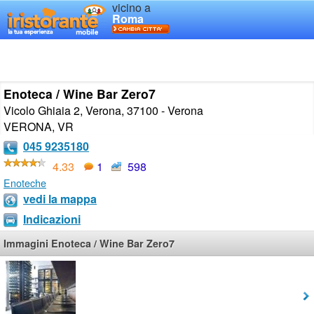
vicino a
Roma
Enoteca / Wine Bar Zero7
Vicolo Ghiaia 2, Verona, 37100 - Verona
VERONA
,
VR
045 9235180
4.33
1
598
Enoteche
vedi la mappa
Indicazioni
Immagini Enoteca / Wine Bar Zero7