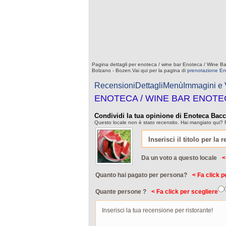
Pagina dettagli per enoteca / wine bar Enoteca / Wine Ba
Bolzano - Bozen.Vai qui per la pagina di
prenotazione En
Recensioni
Dettagli
Menù
Immagini e
ENOTECA / WINE BAR ENOT
Condividi la tua opinione di Enoteca Bac
Questo locale non è stato recensito. Hai mangiato qui? 
Da un voto a questo locale
<
Quanto hai pagato per persona?
< Fa click p
Quante persone ?
< Fa click per scegliere