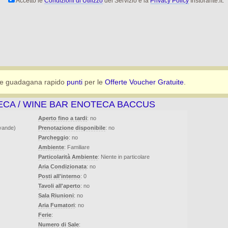
Accetto le
Condizioni di Utilizzo
del Servizio e la
Privacy Policy
Iristorante.it.
e guadagana rapido
punti
per le
Offerte Voucher Gratuite
.
ECA / WINE BAR ENOTECA BACCUS
Aperto fino a tardi
: no
evande)
Prenotazione disponibile
: no
Parcheggio
: no
Ambiente
: Familiare
Particolarità Ambiente
: Niente in particolare
Aria Condizionata
: no
Posti all'interno
: 0
Tavoli all'aperto
: no
Sala Riunioni
: no
Aria Fumatori
: no
Ferie
:
Numero di Sale
: