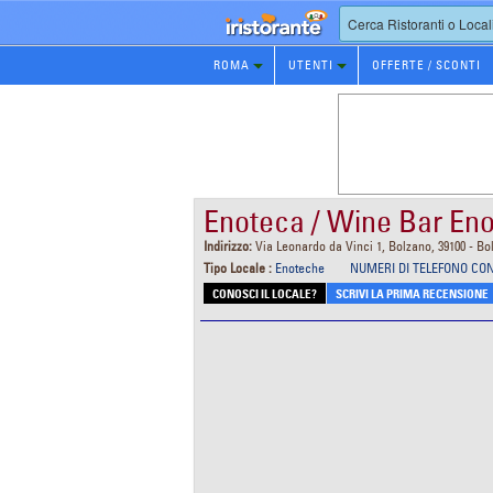
Prenotazione
ROMA
UTENTI
OFFERTE / SCONTI
Ristorante
Enoteca / Wine Bar En
Indirizzo:
Via Leonardo da Vinci 1, Bolzano, 39100 - B
Tipo Locale :
Enoteche
NUMERI DI TELEFONO CO
CONOSCI IL LOCALE?
SCRIVI LA PRIMA RECENSIONE