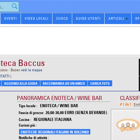
EVENTI
VIDEO LOCALI
CUOCO
GUIDE UTENTI
ARTICOLI
OF
oteca Baccus
olzano - Bozen
vedi la mappa
NTATTI
|
AGGIUNGI ALLA GUIDA
RACCOMANDA AD UN AMICO
CARICA FOTO
PANORAMICA ENOTECA / WINE BAR
CLASSIF
# 1 da 1
Eno
ENOTECA / WINE BAR
Tipo locale :
20,00-30,00 EURO (SENZA BEVANDE)
Fascia di prezzo:
REGIONALE ITALIANA
Cucina :
Curiosi più :
ENOTECHE REGIONALI ITALIANI IN BOLZANO
Notifiche di attività :