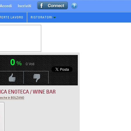
Accedi
Iscriviti
FERTE LAVORO
RISTORATORI
0
%
0
Voti
Voti Positivo
Voti Negativo
ICA ENOTECA / WINE BAR
teche in BOLZANO