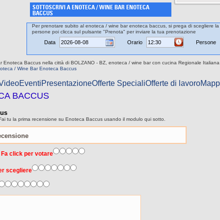
SOTTOSCRIVI A ENOTECA / WINE BAR ENOTECA
BACCUS
Per prenotare subito al enoteca / wine bar enoteca baccus, si prega di scegliere la 
persone poi clicca sul pulsante "Prenota" per inviare la tua prenotazione
Data
Orario
Persone
r Enoteca Baccus nella città di BOLZANO - BZ, enoteca / wine bar con cucina Regionale Italiana 
oteca / Wine Bar Enoteca Baccus
 Video
Eventi
Presentazione
Offerte Speciali
Offerte di lavoro
Mapp
ECA BACCUS
cus
Fai tu la prima recensione su Enoteca Baccus usando il modulo qui sotto.
 Fa click per votare
er scegliere