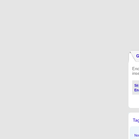
G
Eno
ins
Si
En
Ta
Non