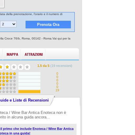
ata della prenotazione, l'orario e il numero di
della Croce 76/b, Roma, 00142 - Roma.Vai qui per la
MAPPA
ATTRAZIONI
1.5
da
5
(
19
recensioni)
0
0
0
0
0
19
uide e Liste di Recensioni
teca / Wine Bar Antica Enoteca non è
erito in alcuna guida ancora...
i il primo che include Enoteca / Wine Bar Antica
oteca in una guida!