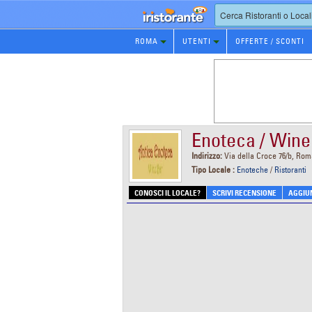
Prenotazione
ROMA
UTENTI
OFFERTE / SCONTI
Ristorante
Enoteca / Wine
Indirizzo:
Via della Croce 76/b, Rom
Tipo Locale :
Enoteche
/
Ristoranti
CONOSCI IL LOCALE?
SCRIVI RECENSIONE
AGGIUN