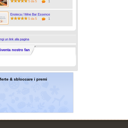
5 da 5
1
Enoteca / Wine Bar Essence
5 da 5
1
ngi un link alla pagina
iventa nostro fan
offerte & sbloccare i premi