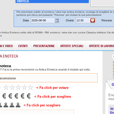
ENOTECA
Per prenotare subito al enoteca / wine bar antica enoteca, si prega di scegliere la d
persone poi clicca sul pulsante "Prenota" per inviare la tua prenotazione
Data
Orario
Persone
r Antica Enoteca nella città di ROMA - RM, enoteca / wine bar con cucina Classica indirizzo Via 
ca
I E VIDEO
EVENTI
PRESENTAZIONE
OFFERTE SPECIALI
OFFERTE DI LAVORO
CA ENOTECA
Enoteca
? Fai tu la prima recensione su Antica Enoteca usando il modulo qui sotto.
G
e
< Fa click per votare
Eno
< Fa click per scegliere
ins
< Fa click per scegliere
Si
En