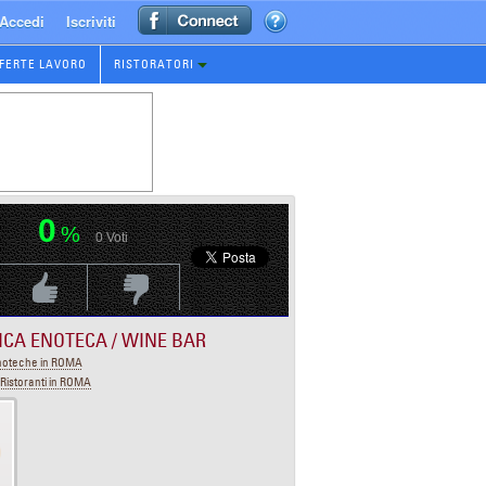
Accedi
Iscriviti
FERTE LAVORO
RISTORATORI
0
%
0
Voti
Voti Positivo
Voti Negativo
ICA ENOTECA / WINE BAR
noteche in ROMA
Ristoranti in ROMA