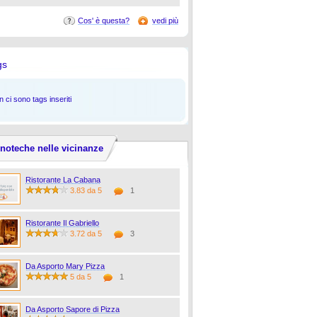
Cos' è questa?
vedi più
gs
 ci sono tags inseriti
noteche nelle vicinanze
Ristorante La Cabana
3.83 da 5
1
Ristorante Il Gabriello
3.72 da 5
3
Da Asporto Mary Pizza
5 da 5
1
Da Asporto Sapore di Pizza