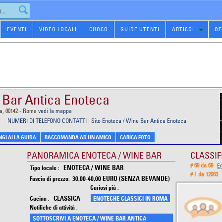
EVENTI
VIDEO LOCALI
CUOCO
GUIDE UTENTI
ARTICOLI
OF
 Bar Antica Enoteca
a, 00142 - Roma
vedi la mappa
NUMERI DI TELEFONO CONTATTI
|
Sito Enoteca / Wine Bar Antica Enoteca
GI ALLA GUIDA
RACCOMANDA AD UN AMICO
CARICA FOTO
PANORAMICA ENOTECA / WINE BAR
CLASSIF
# 69 da 69
E
ENOTECA / WINE BAR
Tipo locale :
# 1 da 12063
30,00-40,00 EURO (SENZA BEVANDE)
Fascia di prezzo:
Curiosi più :
CLASSICA
Cucina :
ENOTECHE CLASSICI IN ROMA
Notifiche di attività :
SOTTOSCRIVI A ENOTECA / WINE BAR ANTICA