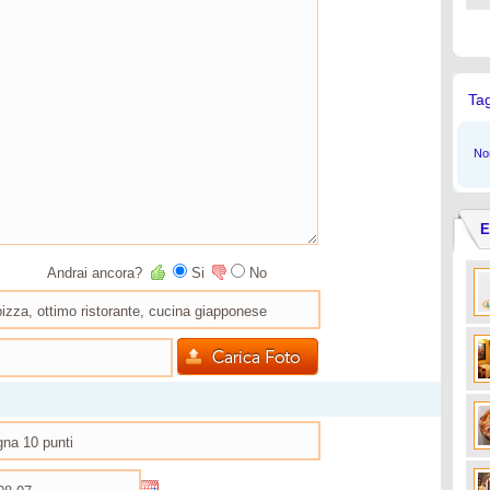
Ta
Non
E
Andrai ancora?
Si
No