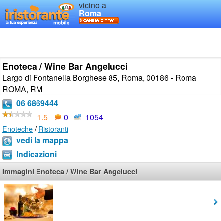
vicino a
Roma
Enoteca / Wine Bar Angelucci
Largo di Fontanella Borghese 85, Roma, 00186 - Roma
ROMA
,
RM
06 6869444
1.5
0
1054
/
Enoteche
Ristoranti
vedi la mappa
Indicazioni
Immagini Enoteca / Wine Bar Angelucci