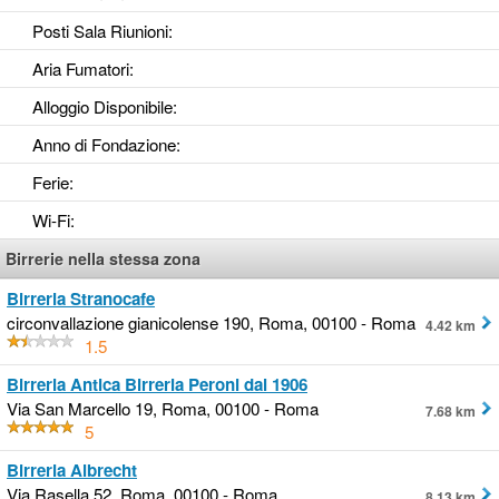
Posti Sala Riunioni
:
Aria Fumatori
:
Alloggio Disponibile
:
Anno di Fondazione
:
Ferie
:
Wi-Fi
:
Birrerie nella stessa zona
Birreria Stranocafe
circonvallazione gianicolense 190, Roma, 00100 - Roma
4.42 km
1.5
Birreria Antica Birreria Peroni dal 1906
Via San Marcello 19, Roma, 00100 - Roma
7.68 km
5
Birreria Albrecht
Via Rasella 52, Roma, 00100 - Roma
8.13 km