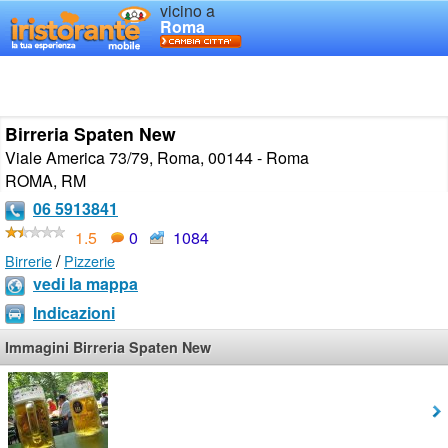
vicino a
Roma
Birreria Spaten New
Viale America 73/79, Roma, 00144 - Roma
ROMA
,
RM
06 5913841
1.5
0
1084
/
Birrerie
Pizzerie
vedi la mappa
Indicazioni
Immagini Birreria Spaten New