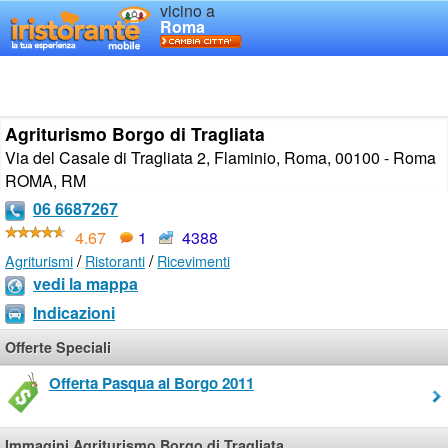
vicino a
Roma
Agriturismo Borgo di Tragliata
Via del Casale di Tragliata 2, Flaminio, Roma, 00100 - Roma
ROMA
,
RM
06 6687267
4.67
1
4388
/
/
Agriturismi
Ristoranti
Ricevimenti
vedi la mappa
Indicazioni
Offerte Speciali
Offerta Pasqua al Borgo 2011
Immagini Agriturismo Borgo di Tragliata