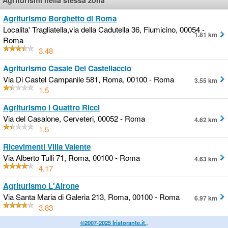
Agriturismi nella stessa zona
Agriturismo Borghetto di Roma
Localita' Tragliatella,via della Cadutella 36, Fiumicino, 00054 -
1.81 km
Roma
3.48
Agriturismo Casale Del Castellaccio
Via Di Castel Campanile 581, Roma, 00100 - Roma
3.55 km
1.5
Agriturismo I Quattro Ricci
Via del Casalone, Cerveteri, 00052 - Roma
4.62 km
1.5
Ricevimenti Villa Valente
Via Alberto Tulli 71, Roma, 00100 - Roma
4.63 km
4.17
Agriturismo L'Airone
Via Santa Maria di Galeria 213, Roma, 00100 - Roma
6.97 km
3.83
©2007-2025 Iristorante.it.
.