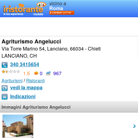
vicino a
Roma
Agriturismo Angelucci
Via Torre Marino 54, Lanciano, 66034 - Chieti
LANCIANO
,
CH
340 3415654
1.5
0
967
/
Agriturismi
Ristoranti
vedi la mappa
Indicazioni
Immagini Agriturismo Angelucci