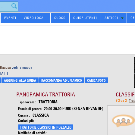
EVENTI
VIDEO LOCALI
CUOCO
GUIDE UTENTI
ARTICOLI
OF
- Ragusa
vedi la mappa
TATTI
|
AGGIUNGI ALLA GUIDA
RACCOMANDA AD UN AMICO
CARICA FOTO
PANORAMICA TRATTORIA
CLASSIF
# 2 da 2
Trat
TRATTORIA
Tipo locale :
20,00-30,00 EURO (SENZA BEVANDE)
Fascia di prezzo:
CLASSICA
Cucina :
Curiosi più :
TRATTORIE CLASSICI IN POZZALLO
Notifiche di attività :