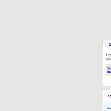
G
Trat
gui
Sii
un
Ta
Non