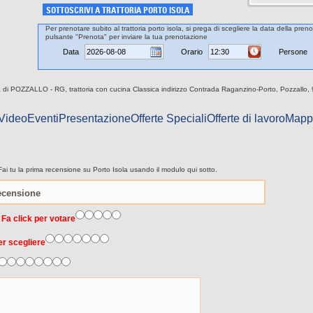
SOTTOSCRIVI A TRATTORIA PORTO ISOLA
Per prenotare subito al trattoria porto isola, si prega di scegliere la data della preno
pulsante "Prenota" per inviare la tua prenotazione
Data
Orario
Persone
città di POZZALLO - RG, trattoria con cucina Classica indirizzo Contrada Raganzino-Porto, Pozzallo
 Video
Eventi
Presentazione
Offerte Speciali
Offerte di lavoro
Mapp
ai tu la prima recensione su Porto Isola usando il modulo qui sotto.
 Fa click per votare
er scegliere