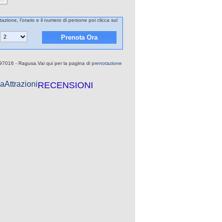
tazione, l'orario e il numero di persone poi clicca sul
, 97016 - Ragusa.Vai qui per la pagina di
prenotazione
a
Attrazioni
RECENSIONI