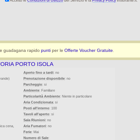
Accetto le
Condizioni di Utilizzo
del Servizio e la
Privacy Policy
Iristorante.it.
e guadagana rapido
punti
per le
Offerte Voucher Gratuite
.
TORIA PORTO ISOLA
Aperto fino a tardi
: no
evande)
Prenotazione disponibile
: no
Parcheggio
: si
Ambiente
: Familiare
Particolarità Ambiente
: Niente in particolare
Aria Condizionata
: si
Posti all'interno
: 100
Tavoli all'aperto
: si
Sala Riunioni
: no
ica cena,
Aria Fumatori
: no
Ferie
: Mai
Numero di Sale
: