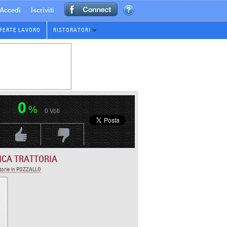
Accedi
Iscriviti
FERTE LAVORO
RISTORATORI
0
%
0
Voti
Voti Positivo
Voti Negativo
ICA TRATTORIA
torie in POZZALLO