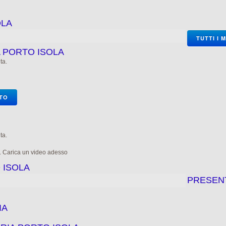
OLA
TUTTI I 
A PORTO ISOLA
ta.
OTO
ta.
e. Carica un video adesso
 ISOLA
PRESEN
IA