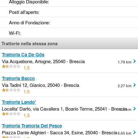
Alloggio Disponibile
:
Posti all'aperto
:
Anno di Fondazione
:
Wi-Fi
:
Trattorie nella stessa zona
Trattoria Ca De Gös
Via Acquebone, Artogne, 25040 - Brescia
1.79 km
1.5
Trattoria Bacco
Via Tadini 12, Gianico, 25040 - Brescia
2.27 km
1.5
Trattoria Lando'
Localita' Darfo, via Cavallera 1, Boario Terme, 25041 - Brescia
5.9 km
1.5
Trattoria Trattoria Del Pesce
Piazza Dante Alighieri - Sacca 34, Esine, 25040 - Brescia
6.65 km