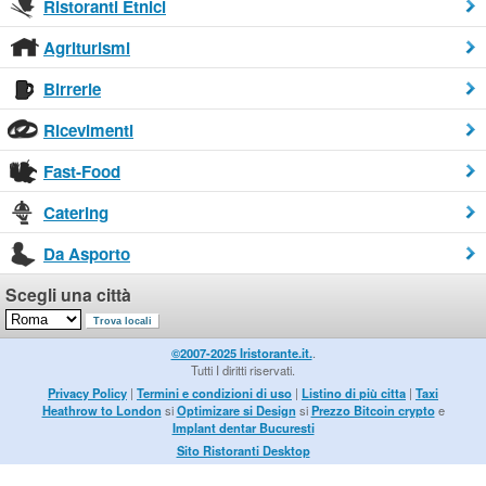
Ristoranti Etnici
Agriturismi
Birrerie
Ricevimenti
Fast-Food
Catering
Da Asporto
Scegli una città
©2007-2025 Iristorante.it.
.
Tutti I diritti riservati.
Privacy Policy
|
Termini e condizioni di uso
|
Listino di più citta
|
Taxi
Heathrow to London
si
Optimizare si Design
si
Prezzo Bitcoin crypto
e
Implant dentar Bucuresti
Sito Ristoranti Desktop