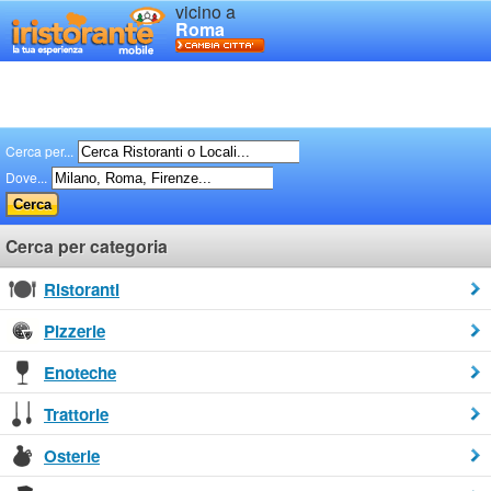
vicino a
Roma
Cerca per...
Dove...
Cerca per categoria
Ristoranti
Pizzerie
Enoteche
Trattorie
Osterie